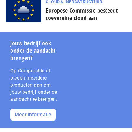
CLOUD & INFRASTRUCTUUR
Europese Commissie besteedt
soevereine cloud aan
Jouw bedrijf ook
onder de aandacht
brengen?
Op Computable.nl
bieden meerdere
producten aan om
jouw bedrijf onder de
aandacht te brengen.
Meer informatie