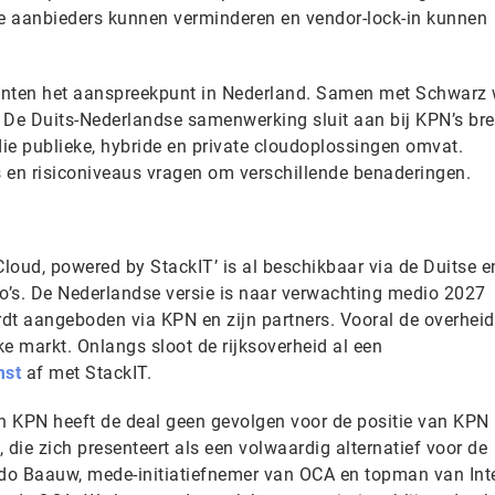
le aanbieders kunnen verminderen en vendor-lock-in kunnen
klanten het aanspreekpunt in Nederland. Samen met Schwarz
 De Duits-Nederlandse samenwerking sluit aan bij KPN’s br
die publieke, hybride en private cloudoplossingen omvat.
es en risiconiveaus vragen om verschillende benaderingen.
loud, powered by StackIT’ is al beschikbaar via de Duitse e
io’s. De Nederlandse versie is naar verwachting medio 2027
dt aangeboden via KPN en zijn partners. Vooral de overheid
jke markt. Onlangs sloot de rijksoverheid al een
mst
af met StackIT.
 KPN heeft de deal geen gevolgen voor de positie van KPN 
 die zich presenteert als een volwaardig alternatief voor de
do Baauw, mede-initiatiefnemer van OCA en topman van Int