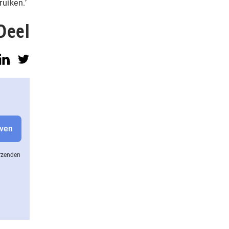
uiken.’
Deel
erzenden