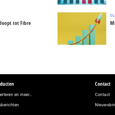
CL
oopt tot Fibre
Mi
ducten
Contact
erteren en meer…
Contact
sberichten
Nieuwsbri