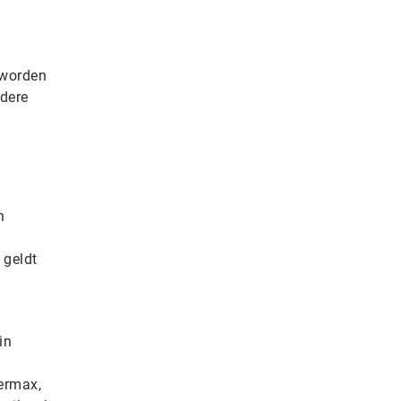
 worden
edere
n
 geldt
in
ermax,