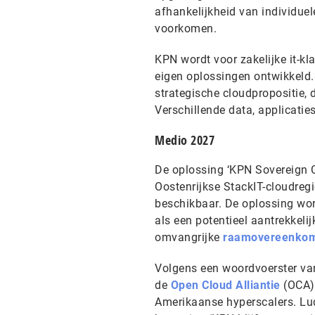
afhankelijkheid van individue
voorkomen.
KPN wordt voor zakelijke it-
eigen oplossingen ontwikkeld.
strategische cloudpropositie, 
Verschillende data, applicati
Medio 2027
De oplossing ‘KPN Sovereign C
Oostenrijkse StackIT-cloudreg
beschikbaar. De oplossing wor
als een potentieel aantrekkeli
omvangrijke
raamovereenko
Volgens een woordvoerster van
de
Open Cloud Alliantie
(OCA),
Amerikaanse hyperscalers. Lu