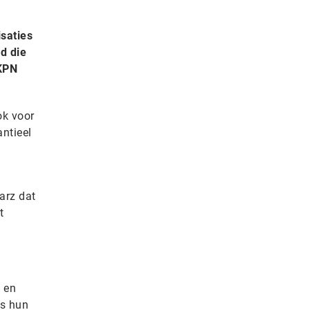
saties
d die
 KPN
ok voor
ntieel
arz dat
t
t en
es hun