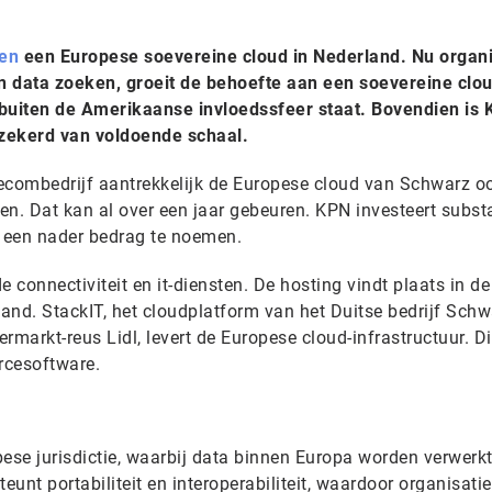
ren
een Europese soevereine cloud in Nederland. Nu organi
n data zoeken, groeit de behoefte aan een soevereine clou
k buiten de Amerikaanse invloedssfeer staat. Bovendien is
erzekerd van voldoende schaal.
ecombedrijf aantrekkelijk de Europese cloud van Schwarz o
n. Dat kan al over een jaar gebeuren. KPN investeert substa
 een nader bedrag te noemen.
 connectiviteit en it-diensten. De hosting vindt plaats in de
and. StackIT, het cloudplatform van het Duitse bedrijf Schw
rmarkt-reus Lidl, levert de Europese cloud-infrastructuur. Di
rcesoftware.
ese jurisdictie, waarbij data binnen Europa worden verwerk
unt portabiliteit en interoperabiliteit, waardoor organisati