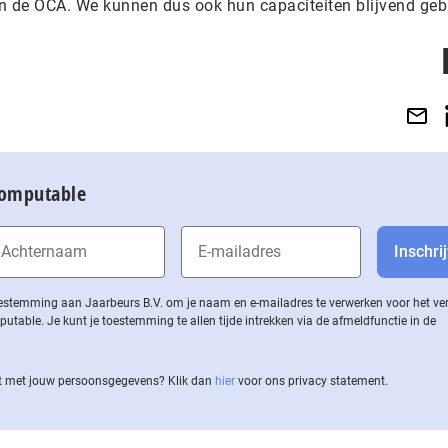
in de OCA. We kunnen dus ook hun capaciteiten blijvend gebr
Computable
 toestemming aan Jaarbeurs B.V. om je naam en e-mailadres te verwerken voor het v
ble. Je kunt je toestemming te allen tijde intrekken via de af­meld­func­tie in de
 met jouw per­soons­ge­ge­vens? Klik dan
hier
voor ons privacy statement.