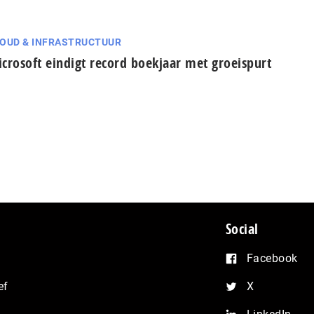
OUD & INFRASTRUCTUUR
crosoft eindigt record boekjaar met groeispurt
Social
Facebook
ef
X