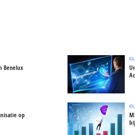
CL
in Benelux
Un
Ac
CL
nisatie op
Mi
bi