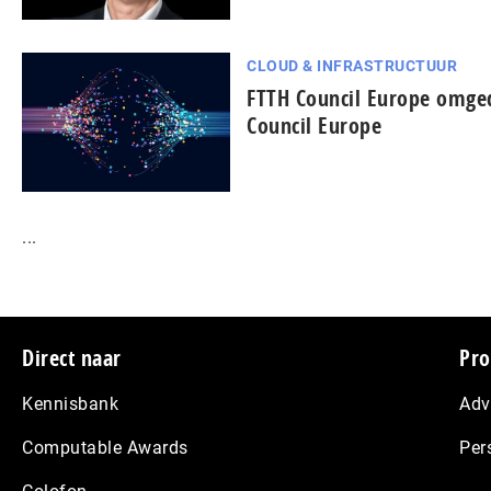
CLOUD & INFRASTRUCTUUR
FTTH Council Europe omged
Council Europe
...
Footer
Direct naar
Pro
Kennisbank
Adv
Computable Awards
Per