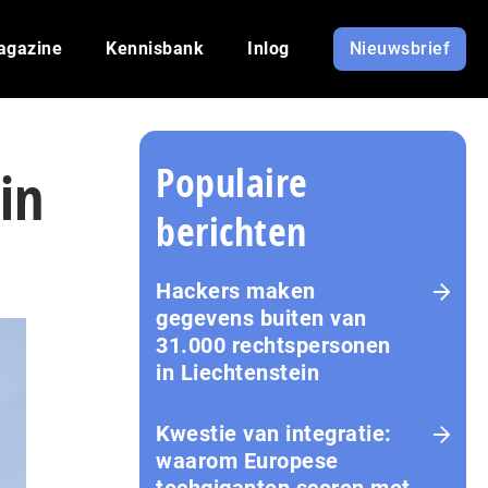
agazine
Kennisbank
Inlog
Nieuwsbrief
Populaire
in
berichten
Hackers maken
gegevens buiten van
31.000 rechtspersonen
in Liechtenstein
Kwestie van integratie:
waarom Europese