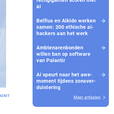
techgiganten scoren met
ai
Belfius en Aikido werken
samen: 200 ethische ai-
hackers aan het werk
Amb­te­na­ren­bon­den
willen ban op software
van Palantir
Ai speurt naar het awe-
moment tijdens zons­ver­
duis­te­ring
ACKIT
Meer artikelen