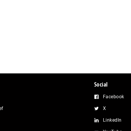
Social
Facebook
ef
X
LinkedIn