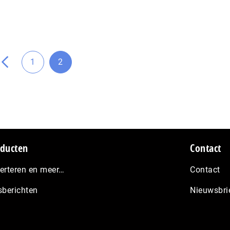
na
ge
de
ar
Ga
1
2
Ga
Ga
naar
naar
pagina
pagina
ducten
Contact
erteren en meer…
Contact
sberichten
Nieuwsbri