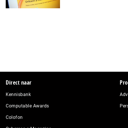
pagi
vori
na
Footer
Direct naar
Pro
Kennisbank
Adv
Computable Awards
Per
Colofon