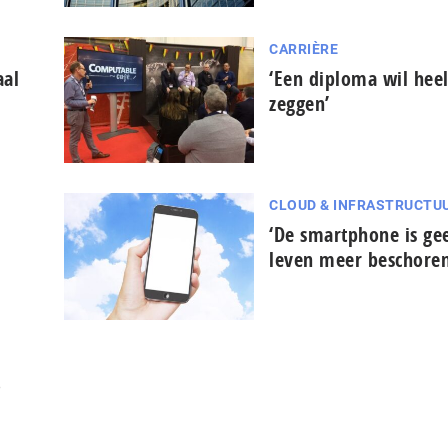
CARRIÈRE
aal
‘Een diploma wil hee
zeggen’
CLOUD & INFRASTRUCTU
‘De smartphone is ge
leven meer beschoren
?