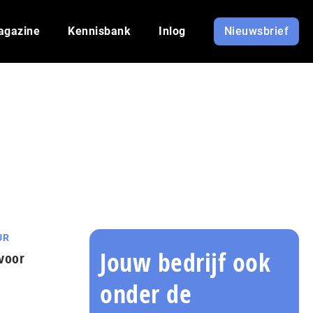
agazine
Kennisbank
Inlog
Nieuwsbrief
UR
Jouw bedrijf ook
 voor
onder de