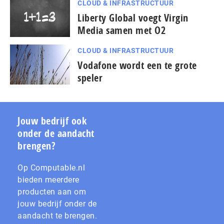
CLOUD & INFRASTRUCTUUR
Liberty Global voegt Virgin
Media samen met O2
CLOUD & INFRASTRUCTUUR
Vodafone wordt een te grote
speler
Jouw bedrijf ook
onder de aandacht
brengen?
Op Computable.nl
bieden meerdere
producten aan om
jouw bedrijf onder de
aandacht te brengen.