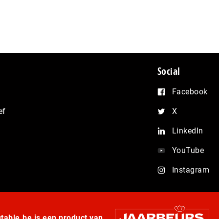
Social
Facebook
ef
X
LinkedIn
YouTube
Instagram
able.be is een product van