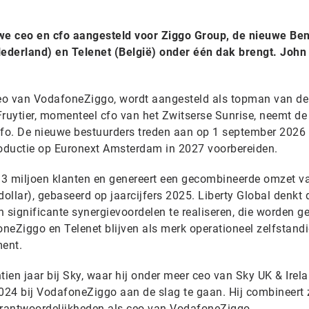
uwe ceo en cfo aangesteld voor Ziggo Group, de nieuwe Be
ederland) en Telenet (België) onder één dak brengt. John
eo van VodafoneZiggo, wordt aangesteld als topman van de
Fruytier, momenteel cfo van het Zwitserse Sunrise, neemt de
s cfo. De nieuwe bestuurders treden aan op 1 september 2026
oductie op Euronext Amsterdam in 2027 voorbereiden.
13 miljoen klanten en genereert een gecombineerde omzet v
 dollar), gebaseerd op jaarcijfers 2025. Liberty Global denkt
n significante synergievoordelen te realiseren, die worden 
oneZiggo en Telenet blijven als merk operationeel zelfstand
ent.
ien jaar bij Sky, waar hij onder meer ceo van Sky UK & Irel
24 bij VodafoneZiggo aan de slag te gaan. Hij combineert 
erantwoordelijkheden als ceo van VodafoneZiggo.