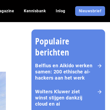
agazine
Kennisbank
Inlog
Nieuwsbrief
Populaire
berichten
Belfius en Aikido werken
samen: 200 ethische ai-
hackers aan het werk
Wolters Kluwer ziet
winst stijgen dankzij
cloud en ai