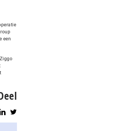
operatie
Group
e een
 Ziggo
t
t
Deel