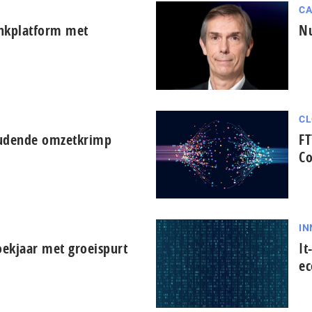
CA
ankplatform met
Nu
CL
oudende omzetkrimp
FT
Co
IN
oekjaar met groeispurt
It
ec