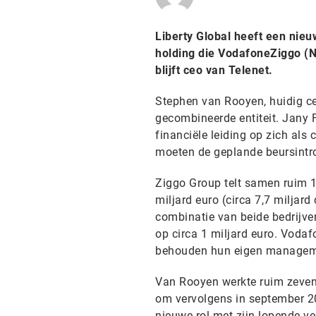
Liberty Global heeft een nie
holding die VodafoneZiggo (N
blijft ceo van Telenet.
Stephen van Rooyen, huidig c
gecombineerde entiteit. Jany 
financiële leiding op zich al
moeten de geplande beursintr
Ziggo Group telt samen ruim 
miljard euro (circa 7,7 miljard
combinatie van beide bedrijve
op circa 1 miljard euro. Vodaf
behouden hun eigen managem
Van Rooyen werkte ruim zevent
om vervolgens in september 20
nieuwe rol met zijn lopende v