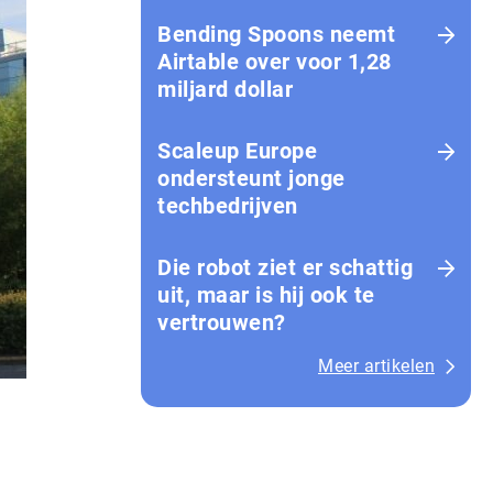
Bending Spoons neemt
Airtable over voor 1,28
miljard dollar
Scaleup Europe
ondersteunt jonge
techbedrijven
Die robot ziet er schattig
uit, maar is hij ook te
vertrouwen?
Meer artikelen