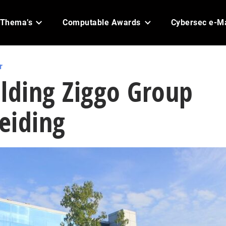
Thema’s
Computable Awards
Cybersec e-M
r
lding Ziggo Group
leiding