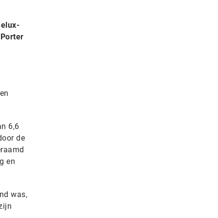
nelux-
 Porter
 en
an 6,6
 door de
geraamd
ig en
and was,
zijn