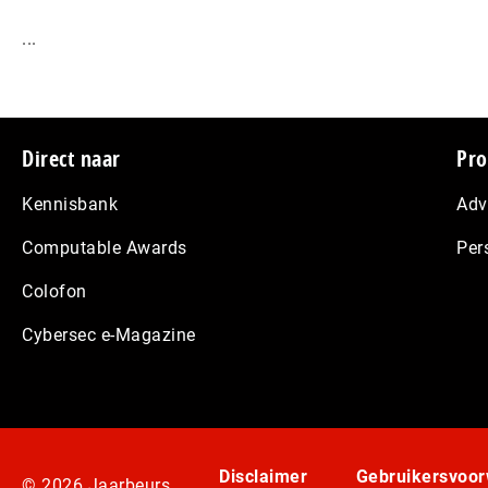
...
Footer
Direct naar
Pro
Kennisbank
Adv
Computable Awards
Per
Colofon
Cybersec e-Magazine
Disclaimer
Gebruikersvoo
© 2026 Jaarbeurs