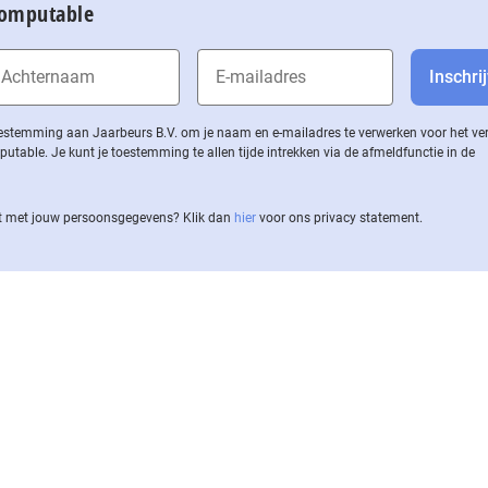
Computable
 toestemming aan Jaarbeurs B.V. om je naam en e-mailadres te verwerken voor het v
ble. Je kunt je toestemming te allen tijde intrekken via de af­meld­func­tie in de
 met jouw per­soons­ge­ge­vens? Klik dan
hier
voor ons privacy statement.