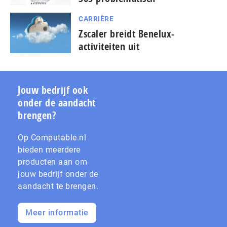
CARRIÈRE
Zscaler breidt Benelux-
activiteiten uit
Jouw bedrijf ook
onder de aandacht
brengen?
Op Computable.nl
bieden meerdere
producten aan om
jouw bedrijf onder de
aandacht te brengen.
Meer informatie