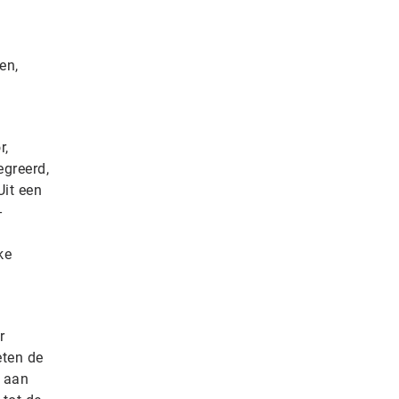
en,
r,
egreerd,
Uit een
-
ke
r
eten de
t aan