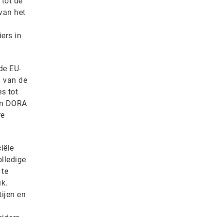
 tot de
van het
ers in
de EU-
% van de
s tot
van DORA
re
iële
olledige
 te
uk.
ijen en