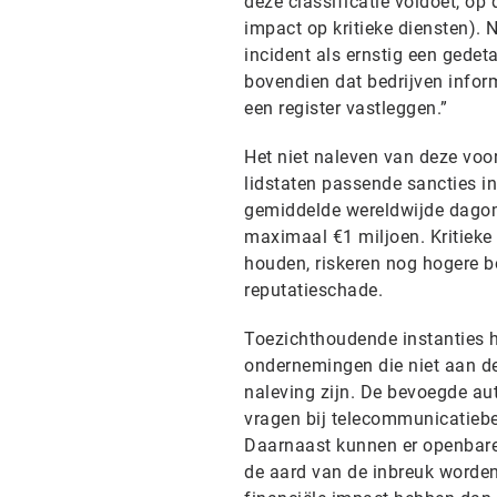
deze classificatie voldoet, op
impact op kritieke diensten). 
incident als ernstig een gedet
bovendien dat bedrijven infor
een register vastleggen.”
Het niet naleven van deze voor
lidstaten passende sancties i
gemiddelde wereldwijde dagom
maximaal €1 miljoen. Kritieke 
houden, riskeren nog hogere bo
reputatieschade.
Toezichthoudende instanties h
ondernemingen die niet aan de 
naleving zijn. De bevoegde aut
vragen bij telecommunicatiebed
Daarnaast kunnen er openbare
de aard van de inbreuk worden