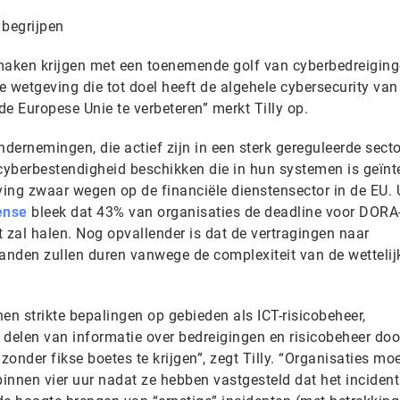
 begrijpen
maken krijgen met een toenemende golf van cyberbedreiging
 wetgeving die tot doel heeft de algehele cybersecurity van
de Europese Unie te verbeteren” merkt Tilly op.
ndernemingen, die actief zijn in een sterk gereguleerde secto
yberbestendigheid beschikken die in hun systemen is geïnt
ving zwaar wegen op de financiële dienstensector in de EU. 
ense
bleek dat 43% van organisaties de deadline voor DORA
 zal halen. Nog opvallender is dat de vertragingen naar
nden zullen duren vanwege de complexiteit van de wettelij
en strikte bepalingen op gebieden als ICT-risicobeheer,
t delen van informatie over bedreigingen en risicobeheer doo
onder fikse boetes te krijgen”, zegt Tilly. “Organisaties mo
binnen vier uur nadat ze hebben vastgesteld dat het inciden