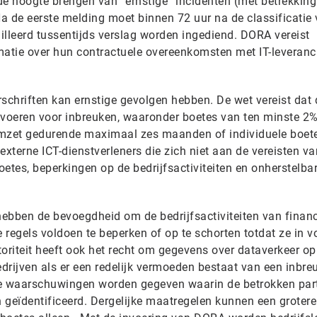
 de hoogte brengen van “ernstige” incidenten (met betrekking
Na de eerste melding moet binnen 72 uur na de classificatie 
ailleerd tussentijds verslag worden ingediend. DORA vereist
matie over hun contractuele overeenkomsten met IT-leveranci
schriften kan ernstige gevolgen hebben. De wet vereist dat 
nvoeren voor inbreuken, waaronder boetes van ten minste 2
zet gedurende maximaal zes maanden of individuele boete
externe ICT-dienstverleners die zich niet aan de vereisten 
etes, beperkingen op de bedrijfsactiviteiten en onherstelba
ebben de bevoegdheid om de bedrijfsactiviteiten van financ
regels voldoen te beperken of op te schorten totdat ze in v
oriteit heeft ook het recht om gegevens over dataverkeer op
rijven als er een redelijk vermoeden bestaat van een inbre
 waarschuwingen worden gegeven waarin de betrokken part
 geïdentificeerd. Dergelijke maatregelen kunnen een grotere