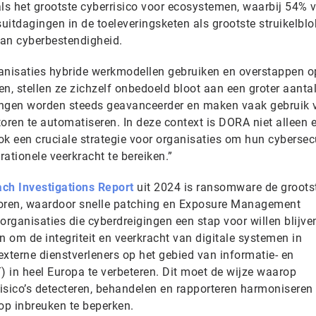
als het grootste cyberrisico voor ecosystemen, waarbij 54% 
suitdagingen in de toeleveringsketen als grootste struikelblo
van cyberbestendigheid.
anisaties hybride werkmodellen gebruiken en overstappen o
n, stellen ze zichzelf onbedoeld bloot aan een groter aanta
ingen worden steeds geavanceerder en maken vaak gebruik v
ren te automatiseren. In deze context is DORA niet alleen 
ook een cruciale strategie voor organisaties om hun cybersecu
ationele veerkracht te bereiken.”
ch Investigations Report
uit 2024 is ransomware de groots
toren, waardoor snelle patching en Exposure Management
 organisaties die cyberdreigingen een stap voor willen blijve
 om de integriteit en veerkracht van digitale systemen in
 externe dienstverleners op het gebied van informatie- en
 in heel Europa te verbeteren. Dit moet de wijze waarop
risico’s detecteren, behandelen en rapporteren harmoniseren
 op inbreuken te beperken.