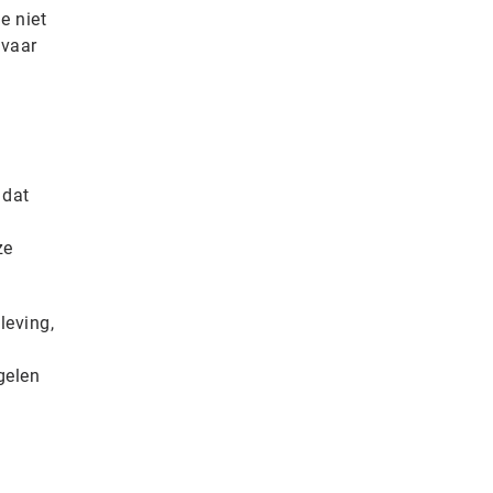
e niet
evaar
 dat
ze
leving,
gelen