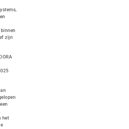
Systems,
ten
n binnen
ef zijn
t DORA
2025
van
fgelopen
 een
s het
de