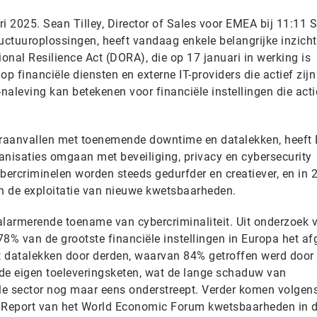
 2025. Sean Tilley, Director of Sales voor EMEA bij 11:11 
ructuuroplossingen, heeft vandaag enkele belangrijke inzich
ional Resilience Act (DORA), die op 17 januari in werking is
op financiële diensten en externe IT-providers die actief zij
t-naleving kan betekenen voor financiële instellingen die acti
beraanvallen met toenemende downtime en datalekken, heef
anisaties omgaan met beveiliging, privacy en cybersecurity
bercriminelen worden steeds gedurfder en creatiever, en in 
n de exploitatie van nieuwe kwetsbaarheden.
alarmerende toename van cybercriminaliteit. Uit onderzoek 
78% van de grootste financiële instellingen in Europa het a
t datalekken door derden, waarvan 84% getroffen werd door
in de eigen toeleveringsketen, wat de lange schaduw van
ële sector nog maar eens onderstreept. Verder komen volgen
k Report van het World Economic Forum kwetsbaarheden in 