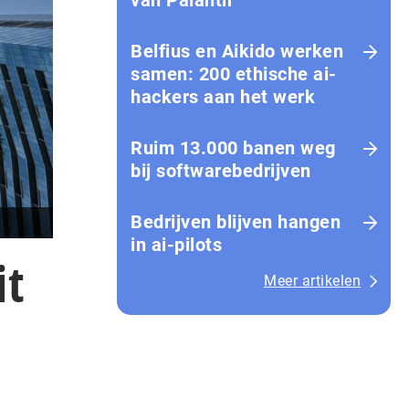
van Palantir
Belfius en Aikido werken
samen: 200 ethische ai-
hackers aan het werk
Ruim 13.000 banen weg
bij softwarebedrijven
Bedrijven blijven hangen
in ai-pilots
it
Meer artikelen