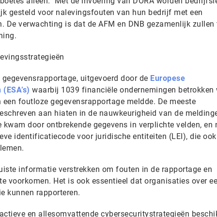
boetes alleen. Met de invoering van DORA worden bedrijfsl
ijk gesteld voor nalevingsfouten van hun bedrijf met een
 De verwachting is dat de AFM en DNB gezamenlijk zullen 
ning.
levingsstrategieën
e gegevensrapportage, uitgevoerd door de
Europese
 (ESA’s)
waarbij 1039 financiële ondernemingen betrokken 
en een foutloze gegevensrapportage meldde. De meeste
eschreven aan hiaten in de nauwkeurigheid van de melding
e kwam door ontbrekende gegevens in verplichte velden, en
ve identificatiecode voor juridische entiteiten (LEI), die ook
blemen.
iste informatie verstrekken om fouten in de rapportage en
e voorkomen. Het is ook essentieel dat organisaties over e
ie kunnen rapporteren.
roactieve en allesomvattende cybersecuritystrategieën besch