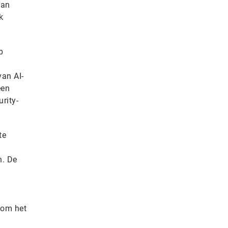
van
k
p
l
an AI-
een
rity-
te
n. De
 om het