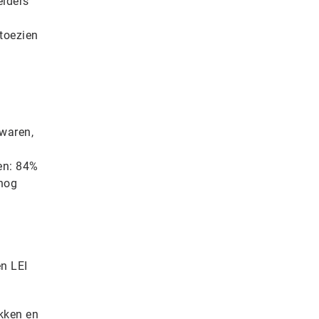
eiders
toezien
waren,
en: 84%
 nog
en LEI
ikken en