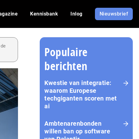
agazine
Kennisbank
Inlog
Nieuwsbrief
 de
Populaire
berichten
Kwestie van integratie:
waarom Europese
techgiganten scoren met
ai
Amb­te­na­ren­bon­den
willen ban op software