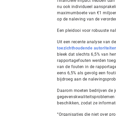
financiële impact hebben dan 
nu ook individueel aansprakel
maximumboete van €1 miljoen.
op de naleving van de verorde
Een pleidooi voor robuuste na
Uit een recente analyse van d
toezichthoudende autoriteiten
bleek dat slechts 6,5% van h
rapportagefouten werden toeg
van de fouten in de rapportag
eens 6,5% als gevolg een foutie
bijdroeg aan de nalevingspro
Daarom moeten bedrijven de ju
gegevenskwaliteitsproblemen t
beschikken, zodat ze informat
“Organisaties die niet over p