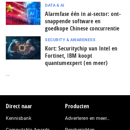
DATA & AI
Alarmfase één in ai-sector: ont­
snap­pen­de software en
goedkope Chinese con­cur­ren­tie
SECURITY & AWARENESS
Kort: Se­cu­ri­ty­chip van Intel en
Fortinet, IBM koopt
quantumexpert (en meer)
...
Footer
Direct naar
Producten
Kennisbank
Adverteren en meer…
Computable Awards
Persberichten