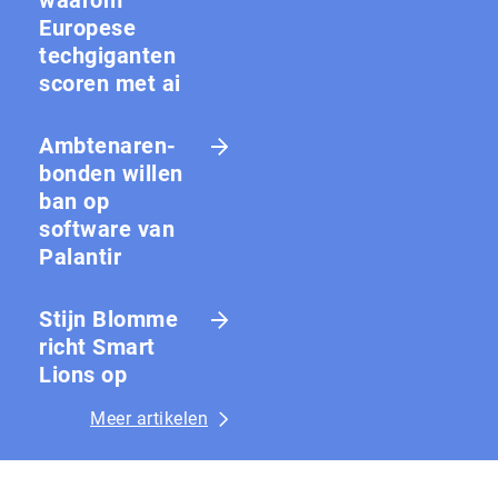
waarom
Europese
techgiganten
scoren met ai
Amb­te­na­ren­
bon­den willen
ban op
software van
Palantir
Stijn Blomme
richt Smart
Lions op
Meer artikelen