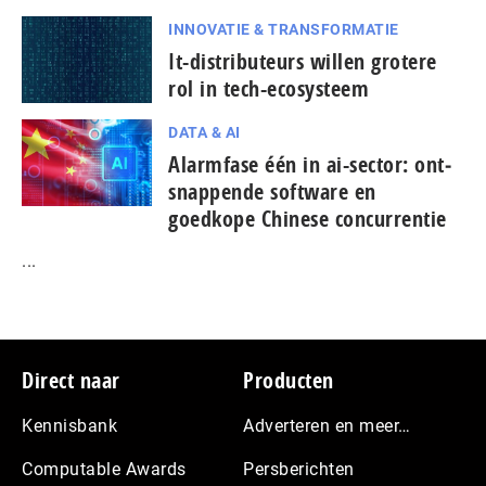
INNOVATIE & TRANSFORMATIE
It-dis­tri­bu­teurs willen grotere
rol in tech-ecosysteem
DATA & AI
Alarmfase één in ai-sector: ont­
snap­pen­de software en
goedkope Chinese con­cur­ren­tie
...
Footer
Direct naar
Producten
Kennisbank
Adverteren en meer…
Computable Awards
Persberichten