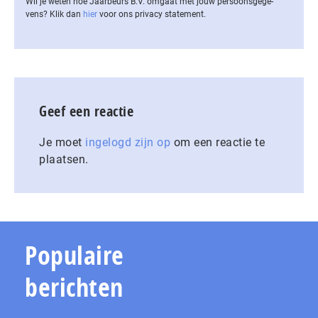
Wil je weten hoe Jaarbeurs B.V. omgaat met jouw per­soons­ge­ge­
vens? Klik dan
hier
voor ons privacy statement.
Geef een reactie
Je moet
ingelogd zijn op
om een reactie te
plaatsen.
Populaire
berichten