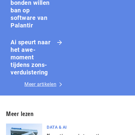
bon­den willen
ban op
software van
Palantir
Ai speurt naar
het awe-
moment
tijdens zons­
ver­duis­te­ring
Meer artikelen
Meer lezen
DATA & AI