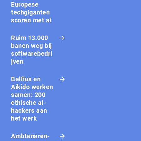
Europese
techgiganten
scoren met ai
Ruim 13.000
banen weg bij
softwarebedri
jven
Belfius en
Aikido werken
samen: 200
ethische ai-
hackers aan
het werk
Amb­te­na­ren­