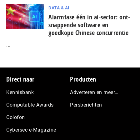
DATA & AI
Alarmfase één in ai-sector: ont­
snap­pen­de software en
goedkope Chinese con­cur­ren­tie
...
Footer
Direct naar
Producten
Kennisbank
Adverteren en meer…
Computable Awards
Persberichten
Colofon
Cybersec e-Magazine