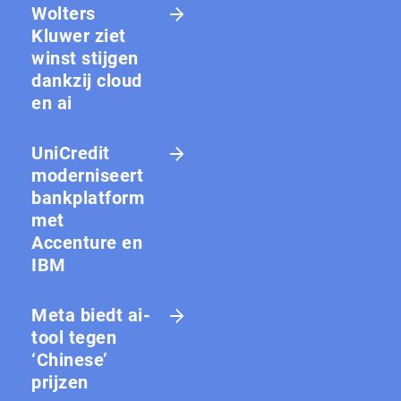
Wolters
Kluwer ziet
winst stijgen
dankzij cloud
en ai
UniCredit
moderniseert
bankplatform
met
Accenture en
IBM
Meta biedt ai-
tool tegen
‘Chinese’
prijzen