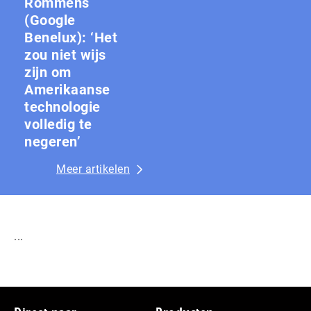
Rommens
(Google
Benelux): ‘Het
zou niet wijs
zijn om
Amerikaanse
technologie
volledig te
negeren’
Meer artikelen
...