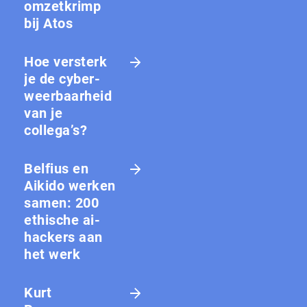
omzetkrimp
bij Atos
Hoe versterk
je de cy­ber­
weer­baar­heid
van je
collega’s?
Belfius en
Aikido werken
samen: 200
ethische ai-
hackers aan
het werk
Kurt