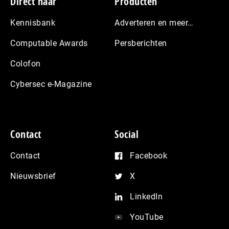
Footer
Direct naar
Producten
Kennisbank
Adverteren en meer…
Computable Awards
Persberichten
Colofon
Cybersec e-Magazine
Contact
Social
Contact
Facebook
Nieuwsbrief
X
LinkedIn
YouTube