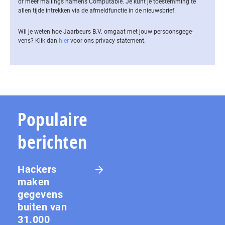
of meer mailings namens Computable. Je kunt je toestemming te
allen tijde intrekken via de af­meld­func­tie in de nieuwsbrief.
Wil je weten hoe Jaarbeurs B.V. omgaat met jouw per­soons­ge­ge­
vens? Klik dan
hier
voor ons privacy statement.
Populaire
berichten
Hackers
maken
gegevens
buiten van
31.000