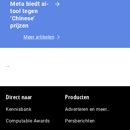
Meta biedt ai-
tool tegen
‘Chinese’
prijzen
Meer artikelen
...
Footer
Direct naar
Producten
Kennisbank
Adverteren en meer…
Computable Awards
Persberichten