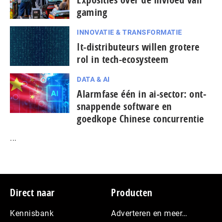
gaming
INNOVATIE & TRANSFORMATIE
It-dis­tri­bu­teurs willen grotere
rol in tech-ecosysteem
DATA & AI
Alarmfase één in ai-sector: ont­
snap­pen­de software en
goedkope Chinese con­cur­ren­tie
...
Footer
Direct naar
Producten
Kennisbank
Adverteren en meer…