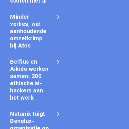
scoren met ai
Minder
verlies, wel
aanhoudende
omzetkrimp
bij Atos
Belfius en
Aikido werken
samen: 200
ethische ai-
hackers aan
het werk
Nutanix tuigt
Benelux-
organisatie op