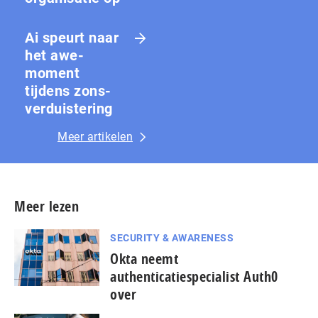
Ai speurt naar
het awe-
moment
tijdens zons­
ver­duis­te­ring
Meer artikelen
Meer lezen
SECURITY & AWARENESS
Okta neemt
authenticatiespecialist Auth0
over