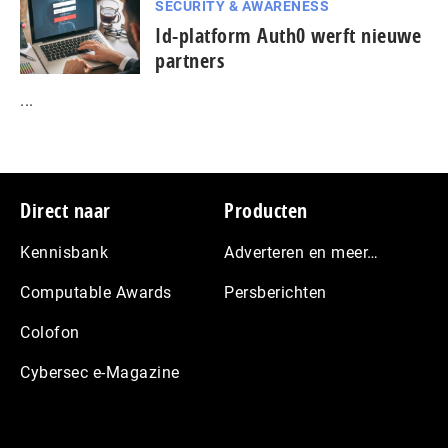
SECURITY & AWARENESS
Id-platform Auth0 werft nieuwe
partners
...
Footer
Direct naar
Producten
Kennisbank
Adverteren en meer…
Computable Awards
Persberichten
Colofon
Cybersec e-Magazine