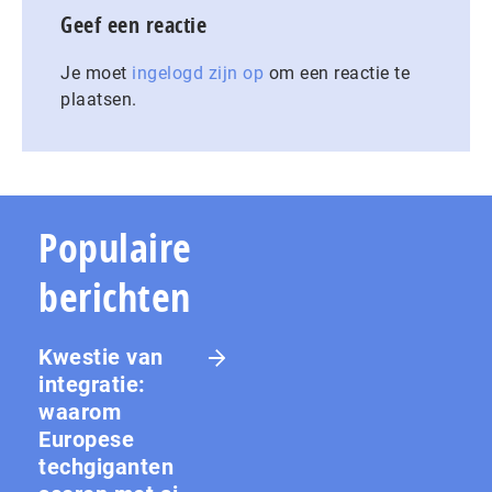
Geef een reactie
Je moet
ingelogd zijn op
om een reactie te
plaatsen.
Populaire
berichten
Kwestie van
integratie:
waarom
Europese
techgiganten