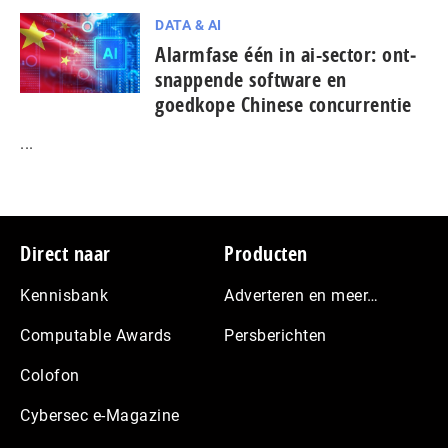
DATA & AI
Alarmfase één in ai-sector: ont­
snap­pen­de software en
goedkope Chinese con­cur­ren­tie
...
Footer
Direct naar
Producten
Kennisbank
Adverteren en meer…
Computable Awards
Persberichten
Colofon
Cybersec e-Magazine