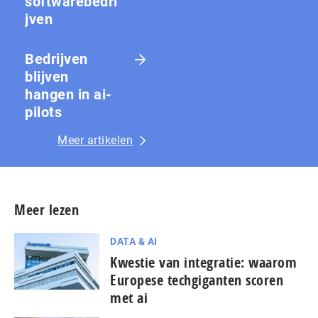
softwarebedri
jven
Bedrijven
blijven
hangen in ai-
pilots
Meer artikelen
Meer lezen
DATA & AI
Kwestie van integratie: waarom
Europese techgiganten scoren
met ai