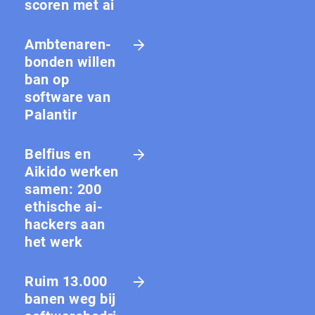
scoren met ai
Amb­te­na­ren­
bon­den willen
ban op
software van
Palantir
Belfius en
Aikido werken
samen: 200
ethische ai-
hackers aan
het werk
Ruim 13.000
banen weg bij