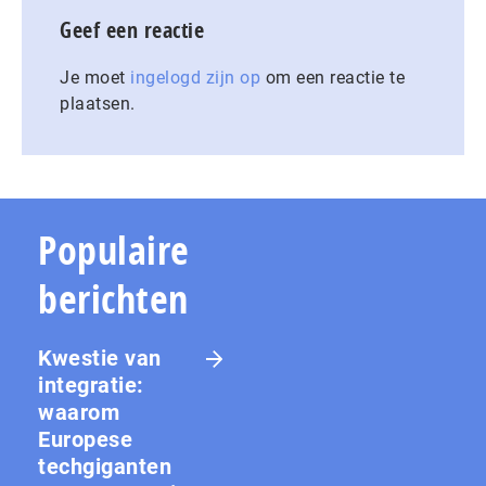
Geef een reactie
Je moet
ingelogd zijn op
om een reactie te
plaatsen.
Populaire
berichten
Kwestie van
integratie:
waarom
Europese
techgiganten