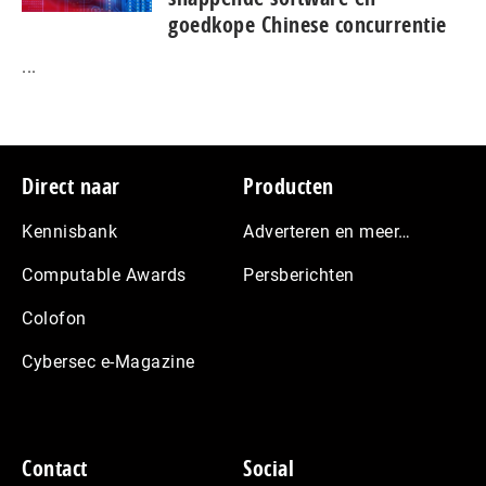
goedkope Chinese con­cur­ren­tie
...
Footer
Direct naar
Producten
Kennisbank
Adverteren en meer…
Computable Awards
Persberichten
Colofon
Cybersec e-Magazine
Contact
Social