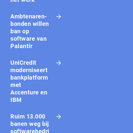
Amb­te­na­ren­
bon­den willen
ban op
software van
Palantir
UniCredit
moderniseert
bankplatform
met
Accenture en
IBM
Ruim 13.000
banen weg bij
softwarebedri