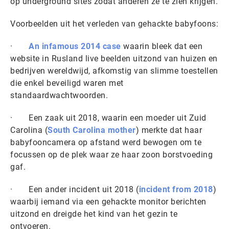
op underground sites zodat anderen ze te zien krijgen.
Voorbeelden uit het verleden van gehackte babyfoons:
·
An infamous 2014 case
waarin bleek dat een
website in Rusland live beelden uitzond van huizen en
bedrijven wereldwijd, afkomstig van slimme toestellen
die enkel beveiligd waren met
standaardwachtwoorden.
· Een zaak uit 2018, waarin een moeder uit Zuid
Carolina (
South Carolina mother
) merkte dat haar
babyfooncamera op afstand werd bewogen om te
focussen op de plek waar ze haar zoon borstvoeding
gaf.
· Een ander incident uit 2018 (
incident from 2018
)
waarbij iemand via een gehackte monitor berichten
uitzond en dreigde het kind van het gezin te
ontvoeren.