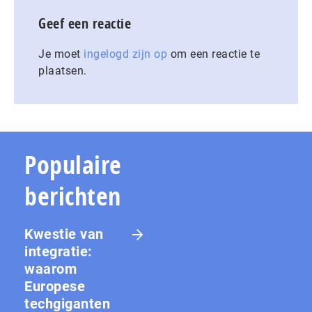
Geef een reactie
Je moet
ingelogd zijn op
om een reactie te
plaatsen.
Populaire
berichten
Kwestie van
integratie:
waarom
Europese
techgiganten