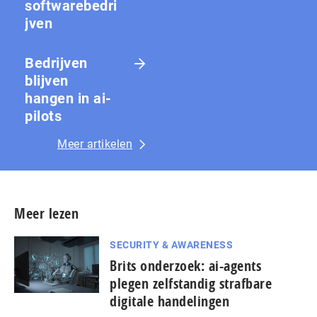
softwarebedri
jven
Bedrijven
blijven
hangen in ai-
pilots
Meer artikelen
Meer lezen
SECURITY & AWARENESS
Brits onderzoek: ai-agents
plegen zelfstandig strafbare
digitale handelingen