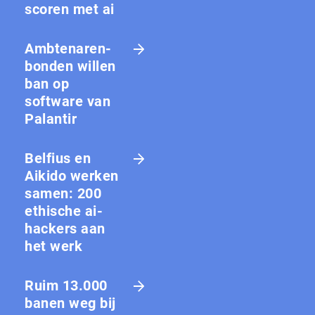
scoren met ai
Amb­te­na­ren­
bon­den willen
ban op
software van
Palantir
Belfius en
Aikido werken
samen: 200
ethische ai-
hackers aan
het werk
Ruim 13.000
banen weg bij