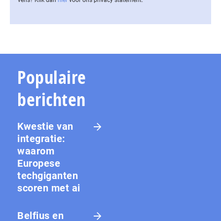
vens? Klik dan
hier
voor ons privacy statement.
Populaire
berichten
Kwestie van
integratie:
waarom
Europese
techgiganten
scoren met ai
Belfius en