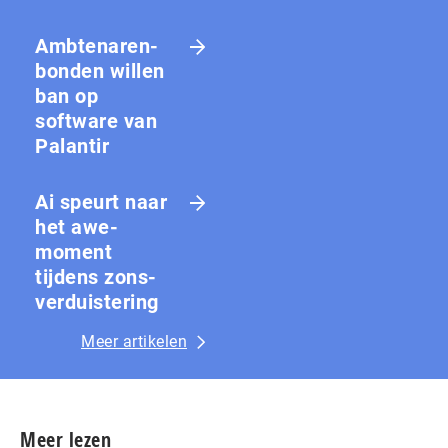
Amb­te­na­ren­
bon­den willen
ban op
software van
Palantir
Ai speurt naar
het awe-
moment
tijdens zons­
ver­duis­te­ring
Meer artikelen
Meer lezen