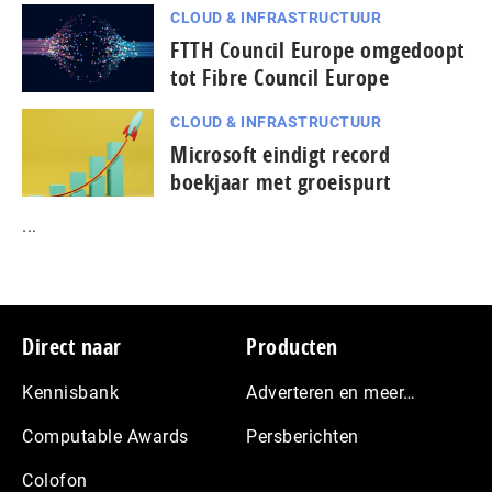
CLOUD & INFRASTRUCTUUR
FTTH Council Europe omgedoopt
tot Fibre Council Europe
CLOUD & INFRASTRUCTUUR
Microsoft eindigt record
boekjaar met groeispurt
...
Footer
Direct naar
Producten
Kennisbank
Adverteren en meer…
Computable Awards
Persberichten
Colofon