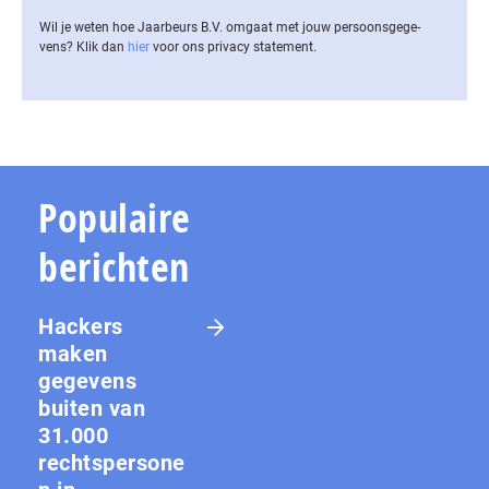
Wil je weten hoe Jaarbeurs B.V. omgaat met jouw per­soons­ge­ge­
vens? Klik dan
hier
voor ons privacy statement.
Populaire
berichten
Hackers
maken
gegevens
buiten van
31.000
rechtspersone