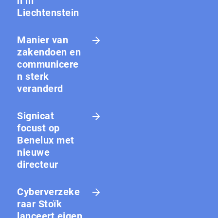
n in
Liechtenstein
Manier van
zakendoen en
communicere
n sterk
veranderd
Signicat
focust op
Benelux met
nieuwe
directeur
Cyberverzeke
raar Stoïk
lanceert eigen