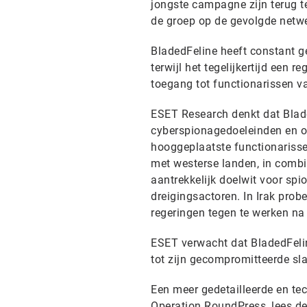
jongste campagne zijn terug te
de groep op de gevolgde netw
BladedFeline heeft constant g
terwijl het tegelijkertijd een 
toegang tot functionarissen va
ESET Research denkt dat Blade
cyberspionagedoeleinden en o
hooggeplaatste functionarisse
met westerse landen, in combin
aantrekkelijk doelwit voor spi
dreigingsactoren. In Irak prob
regeringen tegen te werken na
ESET verwacht dat BladedFeli
tot zijn gecompromitteerde sl
Een meer gedetailleerde en tec
Operation RoundPress, lees de