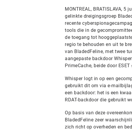
MONTREAL, BRATISLAVA, 5 jun
gelinkte dreigingsgroep Blade
recente cyberspionagecampag
tools die in de gecompromitte
de toegang tot hooggeplaatste
regio te behouden en uit te b
van BladedFeline, met twee tun
aangepaste backdoor Whisper 
PrimeCache, beide door ESET g
Whisper logt in op een gecom
gebruikt dit om via e-mailbij
een backdoor: het is een kwa
RDAT-backdoor die gebruikt wo
Op basis van deze overeenkoms
BladedFeline zeer waarschijnli
zich richt op overheden en bed