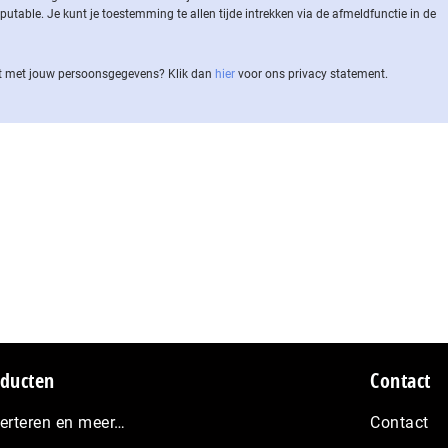
ble. Je kunt je toestemming te allen tijde intrekken via de af­meld­func­tie in de
 met jouw per­soons­ge­ge­vens? Klik dan
hier
voor ons privacy statement.
ducten
Contact
erteren en meer…
Contact