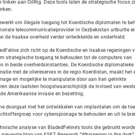
 linken aan OilRig. Deze tools laten de strategische focus z
erken.
ewerkt om illegale toegang tot Koerdische diplomaten te be
regionale telecommunicatieprovider in Oezbekistan uitbuitte e
n de Iraakse overheid verder ontwikkelde en onderhield.
dFeline zich richt op de Koerdische en Iraakse regeringen 
m strategische toegang te behouden tot de computers van
n in beide overheidsinstanties. De Koerdische diplomatieke 
atie met de oliereserves in de regio Koerdistan, maakt het 
onage en mogelijke te manipulatie door aan Iran gelinkte
eren deze laatsten hoogstwaarschijnlijk de invloed van west
 de Amerikaanse invasie en bezetting.
ne doorgaat met het ontwikkelen van implantaten om de to
achtoffergroep voor cyberspionage te behouden en uit te bre
hnische analyse van BladedFeline’s tools die gebruikt worde
 nieuwste blog van ESET Research “Whispering in the dark”