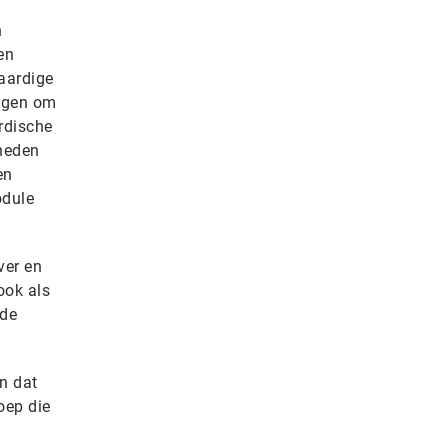
n
en
aardige
ingen om
rdische
kheden
en
odule
ver en
ook als
 de
n dat
oep die