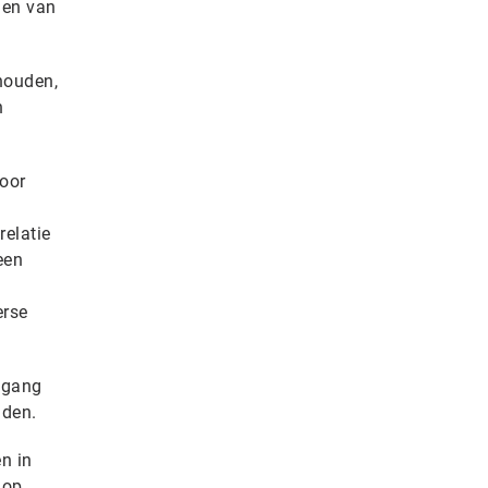
ien van
houden,
n
voor
relatie
een
erse
egang
iden.
n in
 op