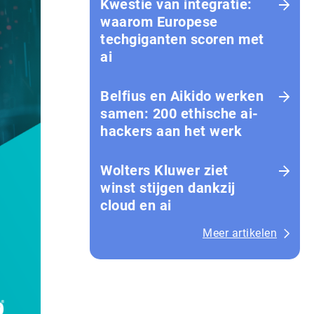
Kwestie van integratie:
waarom Europese
techgiganten scoren met
ai
Belfius en Aikido werken
samen: 200 ethische ai-
hackers aan het werk
Wolters Kluwer ziet
winst stijgen dankzij
cloud en ai
Meer artikelen