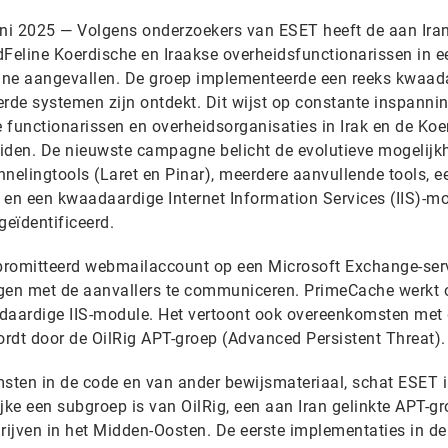
i 2025 — Volgens onderzoekers van ESET heeft de aan Ira
dFeline Koerdische en Iraakse overheidsfunctionarissen in e
ne aangevallen. De groep implementeerde een reeks kwaad
erde systemen zijn ontdekt. Dit wijst op constante inspann
 functionarissen en overheidsorganisaties in Irak en de Koe
reiden. De nieuwste campagne belicht de evolutieve mogelij
nelingtools (Laret en Pinar), meerdere aanvullende tools, e
en een kwaadaardige Internet Information Services (IIS)-m
eïdentificeerd.
promitteerd webmailaccount op een Microsoft Exchange-ser
lagen met de aanvallers te communiceren. PrimeCache werkt 
adaardige IIS-module. Het vertoont ook overeenkomsten met
rdt door de OilRig APT-groep (Advanced Persistent Threat).
ten in de code en van ander bewijsmateriaal, schat ESET i
jke een subgroep is van OilRig, een aan Iran gelinkte APT-gr
rijven in het Midden-Oosten. De eerste implementaties in de