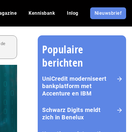
agazine
Kennisbank
Inlog
Nieuwsbrief
 de
Populaire
berichten
UniCredit moderniseert
bankplatform met
Accenture en IBM
Schwarz Digits meldt
zich in Benelux