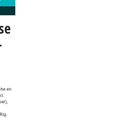
se
–
che en
t.
er),
Rig.