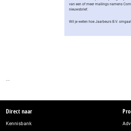
van een of meer mailings namens Computa
nieuwsbrief.
Wil je weten hoe Jaarbeurs B.V. omgaat
...
Footer
Direct naar
Pro
Kennisbank
Adv