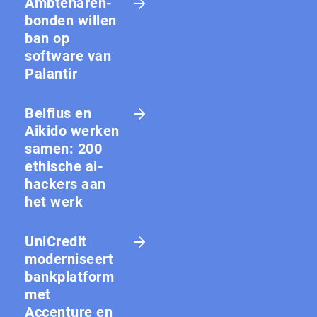
Amb­te­na­ren­
bon­den willen
ban op
software van
Palantir
Belfius en
Aikido werken
samen: 200
ethische ai-
hackers aan
het werk
UniCredit
moderniseert
bankplatform
met
Accenture en