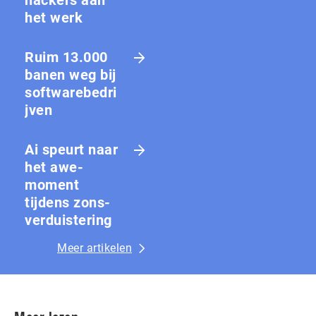
hackers aan
het werk
Ruim 13.000
banen weg bij
softwarebedri
jven
Ai speurt naar
het awe-
moment
tijdens zons­
ver­duis­te­ring
Meer artikelen