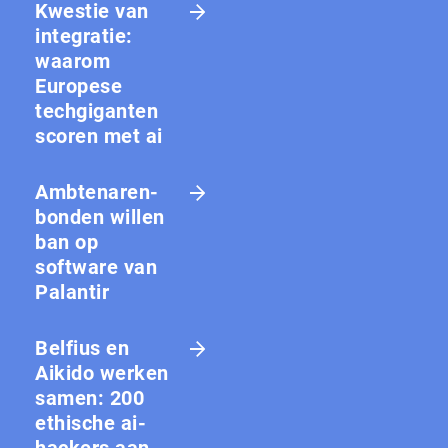
Kwestie van
integratie:
waarom
Europese
techgiganten
scoren met ai
Amb­te­na­ren­
bon­den willen
ban op
software van
Palantir
Belfius en
Aikido werken
samen: 200
ethische ai-