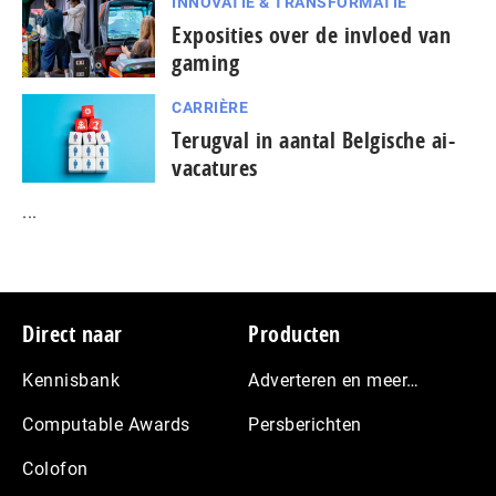
INNOVATIE & TRANSFORMATIE
Exposities over de invloed van
gaming
CARRIÈRE
Terugval in aantal Belgische ai-
vacatures
...
Footer
Direct naar
Producten
Kennisbank
Adverteren en meer…
Computable Awards
Persberichten
Colofon