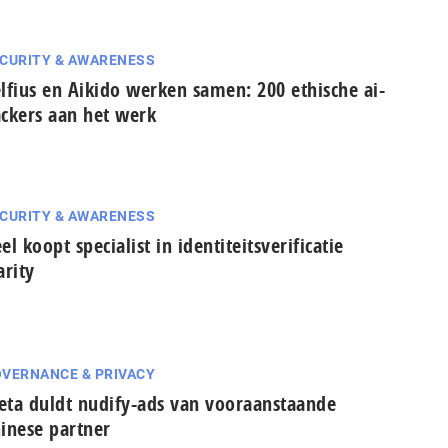
CURITY & AWARENESS
lfius en Aikido werken samen: 200 ethische ai-
ckers aan het werk
CURITY & AWARENESS
el koopt specialist in identiteitsverificatie
arity
VERNANCE & PRIVACY
ta duldt nudify-ads van vooraanstaande
inese partner