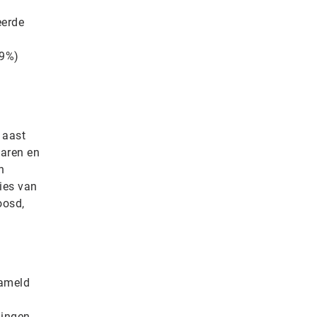
eerde
89%)
 aast
naren en
n
ies van
oosd,
zameld
ingen,