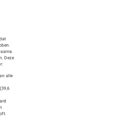
dat
bben.
 Daarna
en. Deze
r:
an alle
(39,6
jard
n
oft.