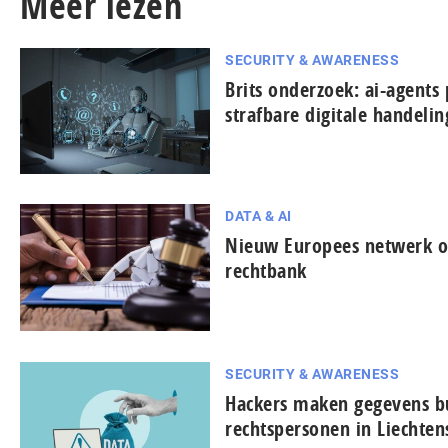
Meer lezen
SECURITY & AWARENESS
Brits onderzoek: ai-agents 
strafbare digitale handeli
DATA & AI
Nieuw Europees netwerk on
rechtbank
SECURITY & AWARENESS
Hackers maken gegevens bu
rechtspersonen in Liechten