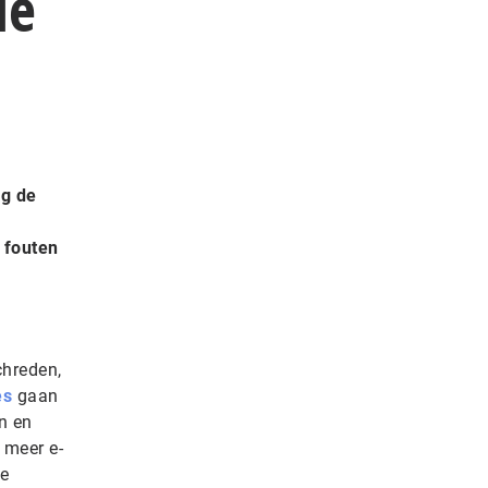
de
ng de
 fouten
chreden,
es
gaan
n en
 meer e-
de