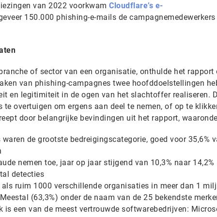
rkiezingen van 2022 voorkwam
Cloudflare’s e-
geveer 150.000 phishing-e-mails de campagnemedewerkers
aten
branche of sector van een organisatie, onthulde het rapport 
aken van phishing-campagnes twee hoofddoelstellingen he
teit en legitimiteit in de ogen van het slachtoffer realiseren.
rs te overtuigen om ergens aan deel te nemen, of op te klikk
eept door belangrijke bevindingen uit het rapport, waaronde
ls waren de grootste bedreigingscategorie, goed voor 35,6% v
n
raude nemen toe, jaar op jaar stijgend van 10,3% naar 14,2% 
tal detecties
 als ruim 1000 verschillende organisaties in meer dan 1 mil
. Meestal (63,3%) onder de naam van de 25 bekendste merke
 is een van de meest vertrouwde softwarebedrijven: Micros