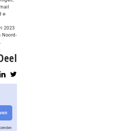
-mail
 e-
ri 2023
n Noord-
.
Deel
erzenden