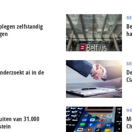
SE
plegen zelfstandig
Be
ngen
ha
SE
derzoekt ai in de
De
Cl
GO
iten van 31.000
Me
stein
Ch