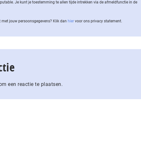
ble. Je kunt je toestemming te allen tijde intrekken via de af­meld­func­tie in de
 met jouw per­soons­ge­ge­vens? Klik dan
hier
voor ons privacy statement.
ctie
m een reactie te plaatsen.