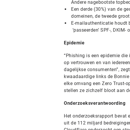
Andere nagebootste topbed
Een derde (30%) van de ged
domeinen, de tweede groot
E-mailauthenticatie houdt 
‘passeerden’ SPF-, DKIM-
Epidemie
“Phishing is een epidemie die 
op vertrouwen en van iedereen
dagelijkse consumenten”, zegt
kwaadaardige links de Bonnie 
elke omvang een Zero Trust-op
stellen ze zichzelf bloot aan 
Onderzoeksverantwoording
Het onderzoeksrapport bevat e
uit de 112 miljard bedreiginge
Cloudflare onderzocht een ste