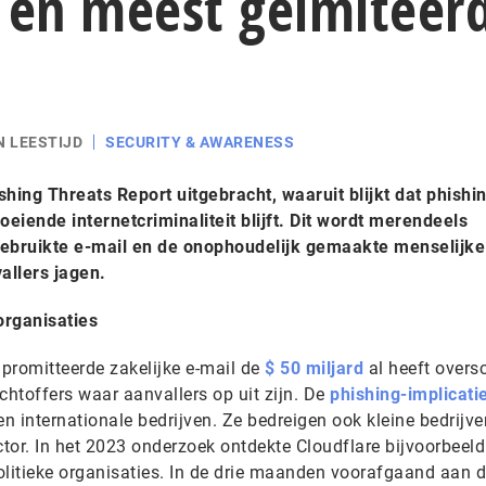
en meest geïmiteer
N LEESTIJD
SECURITY & AWARENESS
shing Threats Report uitgebracht, waaruit blijkt dat phishi
eiende internetcriminaliteit blijft. Dit wordt merendeels
gebruikte e-mail en de onophoudelijk gemaakte menselijke
llers jagen.
organisaties
romitteerde zakelijke e-mail de
$ 50 miljard
al heeft overs
achtoffers waar aanvallers op uit zijn. De
phishing-implicati
en internationale bedrijven. Ze bedreigen ook kleine bedrijve
ctor. In het 2023 onderzoek ontdekte Cloudflare bijvoorbeeld
olitieke organisaties. In de drie maanden voorafgaand aan 