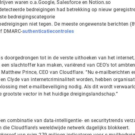
rijven waren o.a.Google, Salesforce en Notion.so
etecteerde bedreigingen had betrekking op nieuw geregistr
ste bedreigingscategorie
bedreigingen niet tegen. De meeste ongewenste berichten (
 of DMARC-
authenticatiecontroles
is doorgedrongen tot in de verste uithoeken van het internet,
 een slachtoffer kan maken, variërend van CEO’s tot ambte
 Matthew Prince, CEO van Cloudflare. “Nu e-mailberichten e
en Clyde van internetcriminaliteit worden, hebben organisat
lossing met e-mailbeveiliging nodig. Als dit wordt verwaarl
de grootste vector in het huidige dreigingslandschap.”
en combinatie van data-intelligentie- en securitytrends ver
n die Cloudflare’s wereldwijde netwerk dagelijks blokkeert.
ekproef van ruim 279 miljoen indicatoren voor e-mailbedreig