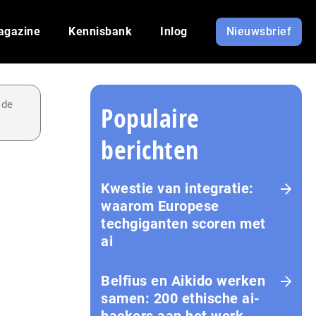
agazine
Kennisbank
Inlog
Nieuwsbrief
 de
Populaire
berichten
Kwestie van integratie:
waarom Europese
techgiganten scoren met
ai
Belfius en Aikido werken
samen: 200 ethische ai-