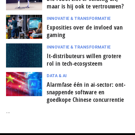
maar is hij ook te vertrouwen?
INNOVATIE & TRANSFORMATIE
Exposities over de invloed van
gaming
INNOVATIE & TRANSFORMATIE
It-dis­tri­bu­teurs willen grotere
rol in tech-ecosysteem
DATA & AI
Alarmfase één in ai-sector: ont­
snap­pen­de software en
goedkope Chinese con­cur­ren­tie
...