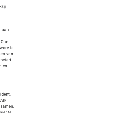
kzij
n aan
elOne
ware te
ten van
betert
n en
ident,
rArk
g samen.
nier te