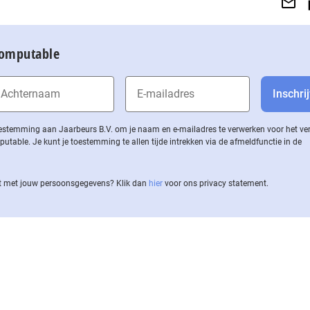
Computable
 toestemming aan Jaarbeurs B.V. om je naam en e-mailadres te verwerken voor het v
ble. Je kunt je toestemming te allen tijde intrekken via de af­meld­func­tie in de
 met jouw per­soons­ge­ge­vens? Klik dan
hier
voor ons privacy statement.