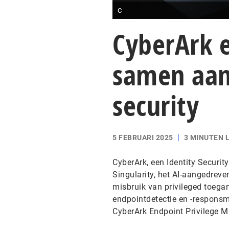
c
CyberArk 
samen aan 
security
5 FEBRUARI 2025
3 MINUTEN 
CyberArk, een Identity Securit
Singularity, het AI-aangedrev
misbruik van privileged toega
endpointdetectie en -responsm
CyberArk Endpoint Privilege 