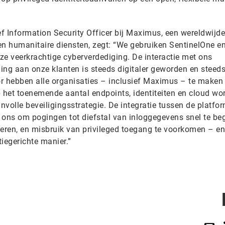
ef Information Security Officer bij Maximus, een wereldwijde
en humanitaire diensten, zegt: “We gebruiken SentinelOne e
ze veerkrachtige cyberverdediging. De interactie met ons
ing aan onze klanten is steeds digitaler geworden en steed
r hebben alle organisaties – inclusief Maximus – te maken
p het toenemende aantal endpoints, identiteiten en cloud wo
involle beveiligingsstrategie. De integratie tussen de platfo
 ons om pogingen tot diefstal van inloggegevens snel te beg
ageren, en misbruik van privileged toegang te voorkomen – en
tiegerichte manier.”