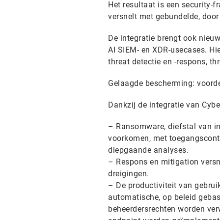
Het resultaat is een security-
versnelt met gebundelde, door 
De integratie brengt ook nieu
AI SIEM- en XDR-usecases. Hie
threat detectie en -respons, t
Gelaagde bescherming: voorde
Dankzij de integratie van Cyb
– Ransomware, diefstal van i
voorkomen, met toegangscontr
diepgaande analyses.
– Respons en mitigation versn
dreigingen.
– De productiviteit van gebrui
automatische, op beleid geba
beheerdersrechten worden verwi