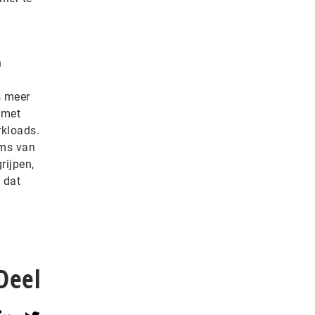
n
s meer
 met
rkloads.
rms van
rijpen,
 dat
Deel