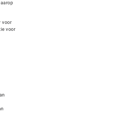
daarop
y voor
ie voor
van
an