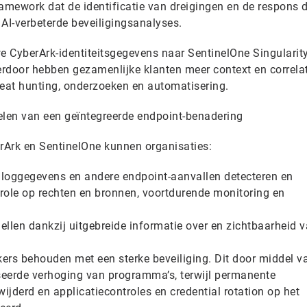
framework dat de identificatie van dreigingen en de respons 
AI-verbeterde beveiligingsanalyses.
we CyberArk-identiteitsgegevens naar SentinelOne Singularit
rdoor hebben gezamenlijke klanten meer context en correlat
hreat hunting, onderzoeken en automatisering.
len van een geïntegreerde endpoint-benadering
erArk en SentinelOne kunnen organisaties:
nloggegevens en andere endpoint-aanvallen detecteren en
ole op rechten en bronnen, voortdurende monitoring en
ellen dankzij uitgebreide informatie over en zichtbaarheid 
kers behouden met een sterke beveiliging. Dit door middel v
seerde verhoging van programma’s, terwijl permanente
jderd en applicatiecontroles en credential rotation op het