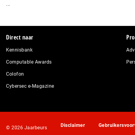
...
Footer
Direct naar
Pro
Kennisbank
Adv
Computable Awards
Per
Colofon
Cybersec e-Magazine
Disclaimer
Gebruikersvoo
© 2026 Jaarbeurs