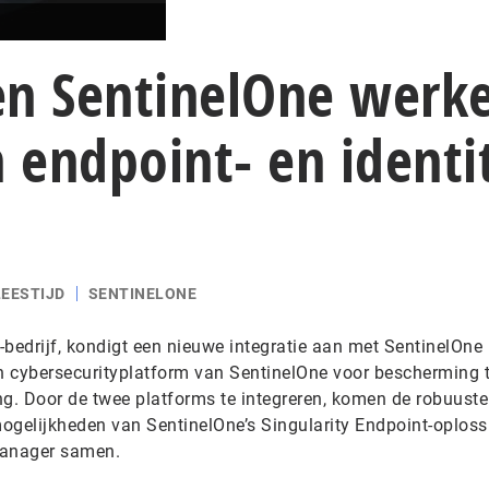
en SentinelOne werk
endpoint- en identi
LEESTIJD
SENTINELONE
y-bedrijf, kondigt een nieuwe integratie aan met SentinelOne
en cybersecurityplatform van SentinelOne voor bescherming 
ng. Door de twee platforms te integreren, komen de robuuste
ogelijkheden van SentinelOne’s Singularity Endpoint-oploss
Manager samen.