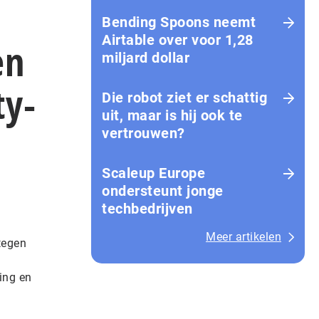
Bending Spoons neemt
Airtable over voor 1,28
en
miljard dollar
ty-
Die robot ziet er schattig
uit, maar is hij ook te
vertrouwen?
Scaleup Europe
ondersteunt jonge
techbedrijven
Meer artikelen
tegen
ing en