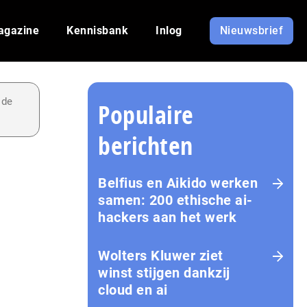
agazine
Kennisbank
Inlog
Nieuwsbrief
 de
Populaire
berichten
Belfius en Aikido werken
samen: 200 ethische ai-
hackers aan het werk
Wolters Kluwer ziet
winst stijgen dankzij
cloud en ai