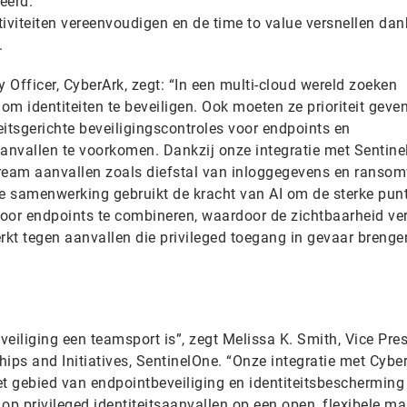
eerd.
iviteiten vereenvoudigen en de time to value versnellen dan
.
y Officer, CyberArk, zegt: “In een multi-cloud wereld zoeken
m identiteiten te beveiligen. Ook moeten ze prioriteit geve
itsgerichte beveiligingscontroles voor endpoints en
anvallen te voorkomen. Dankzij onze integratie met Sentin
eam aanvallen zoals diefstal van inloggegevens en ransom
e samenwerking gebruikt de kracht van AI om de sterke pun
voor endpoints te combineren, waardoor de zichtbaarheid ver
rkt tegen aanvallen die privileged toegang in gevaar brenge
eiliging een teamsport is”, zegt Melissa K. Smith, Vice Pres
ips and Initiatives, SentinelOne. “Onze integratie met Cybe
et gebied van endpointbeveiliging en identiteitsbeschermin
 op privileged identiteitsaanvallen op een open, flexibele ma