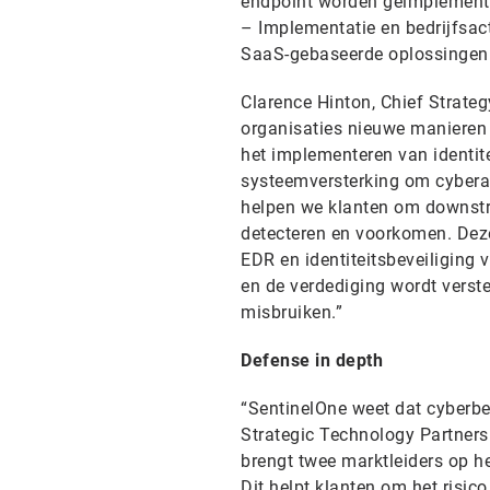
endpoint worden geïmplement
– Implementatie en bedrijfsact
SaaS-gebaseerde oplossingen
Clarence Hinton, Chief Strateg
organisaties nieuwe manieren o
het implementeren van identite
systeemversterking om cybera
helpen we klanten om downstr
detecteren en voorkomen. Dez
EDR en identiteitsbeveiliging 
en de verdediging wordt verste
misbruiken.”
Defense in depth
“SentinelOne weet dat cyberbev
Strategic Technology Partnersh
brengt twee marktleiders op h
Dit helpt klanten om het risico