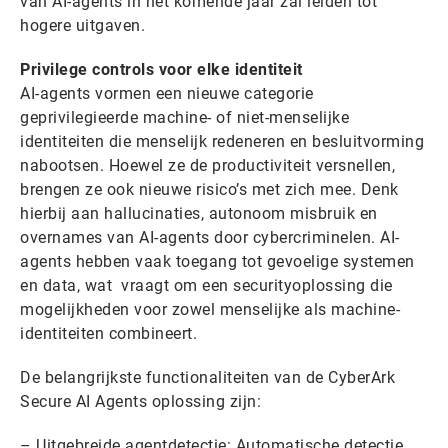
van AI-agents in het komende jaar zal leiden tot
hogere uitgaven.
Privilege controls voor elke identiteit
AI-agents vormen een nieuwe categorie
geprivilegieerde machine- of niet-menselijke
identiteiten die menselijk redeneren en besluitvorming
nabootsen. Hoewel ze de productiviteit versnellen,
brengen ze ook nieuwe risico’s met zich mee. Denk
hierbij aan hallucinaties, autonoom misbruik en
overnames van AI-agents door cybercriminelen. AI-
agents hebben vaak toegang tot gevoelige systemen
en data, wat vraagt om een securityoplossing die
mogelijkheden voor zowel menselijke als machine-
identiteiten combineert.
De belangrijkste functionaliteiten van de CyberArk
Secure AI Agents oplossing zijn:
– Uitgebreide agentdetectie: Automatische detectie