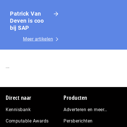
Patrick Van
Deven is coo
bij SAP
Meer artikelen
...
Footer
Direct naar
Producten
Kennisbank
Adverteren en meer…
Computable Awards
Persberichten