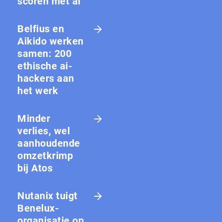
scoren met ai
Belfius en
Aikido werken
samen: 200
ethische ai-
hackers aan
het werk
Minder
verlies, wel
aanhoudende
omzetkrimp
bij Atos
Nutanix tuigt
Benelux-
organisatie op