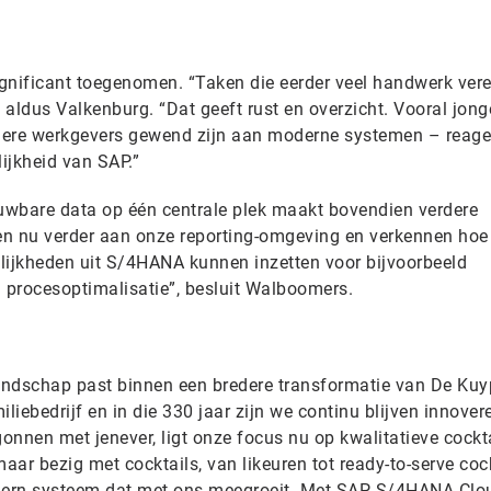
gnificant toegenomen. “Taken die eerder veel handwerk vere
aldus Valkenburg. “Dat geeft rust en overzicht. Vooral jong
dere werkgevers gewend zijn aan moderne systemen – reage
lijkheid van SAP.”
uwbare data op één centrale plek maakt bovendien verdere
en nu verder aan onze reporting-omgeving en verkennen hoe
ijkheden uit S/4HANA kunnen inzetten voor bijvoorbeeld
procesoptimalisatie”, besluit Walboomers.
andschap past binnen een bredere transformatie van De Kuy
liebedrijf en in die 330 jaar zijn we continu blijven innovere
nnen met jenever, ligt onze focus nu op kwalitatieve cockt
maar bezig met cocktails, van likeuren tot ready-to-serve coc
dern systeem dat met ons meegroeit. Met SAP S/4HANA Clo