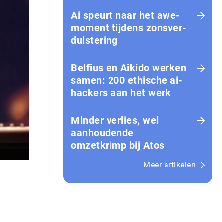
Ai speurt naar het awe-
moment tijdens zons­ver­
duis­te­ring
Belfius en Aikido werken
samen: 200 ethische ai-
hackers aan het werk
Minder verlies, wel
aanhoudende
omzetkrimp bij Atos
Meer artikelen