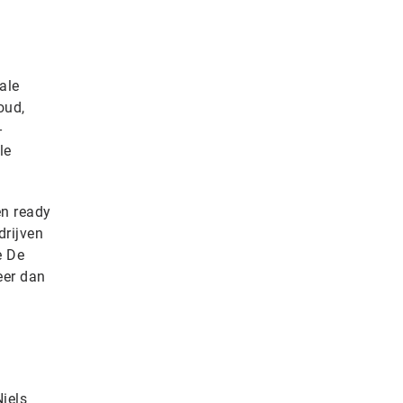
ale
oud,
-
le
en ready
drijven
e De
eer dan
iels