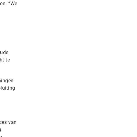
ken. “We
oude
ht te
ningen
luiting
ces van
g.
n