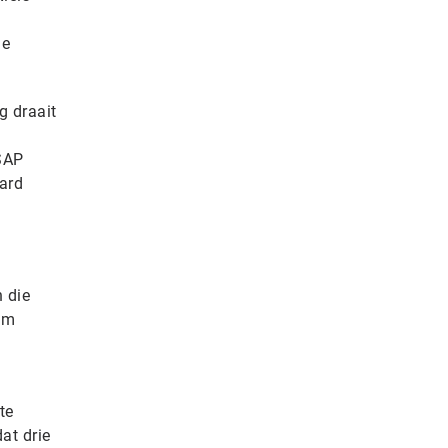
de
g draait
 SAP
aard
 die
em
te
at drie