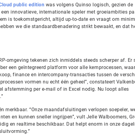
oud public edition
was volgens Quinso logisch, gezien de
een innovatieve, internationale speler met groeiambities pa
eem is toekomstgericht, altijd up-to-date en vraagt om minim
bben we die standaardbenadering strikt bewaakt, en dat he
P-omgeving tekenen zich inmiddels steeds scherper af. Er 
ber een geïntegreerd platform voor alle kernprocessen, waa
rkoop, finance en intercompany-transacties tussen de versch
e processen vormen nu echt één geheel”, constateert Valkenb
l afstemming per e-mail of in Excel nodig. Nu loopt alles
.”
én merkbaar. “Onze maandafsluitingen verlopen soepeler, w
unten en kunnen sneller ingrijpen”, vult Jelle Walboomers, G
idig en realtime beschikbaar. Dat helpt enorm in onze dagel
luitvorming.”