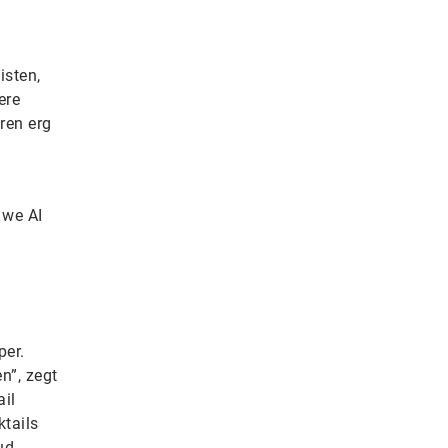
isten,
ere
ren erg
 we AI
per.
n”, zegt
ail
ktails
ud