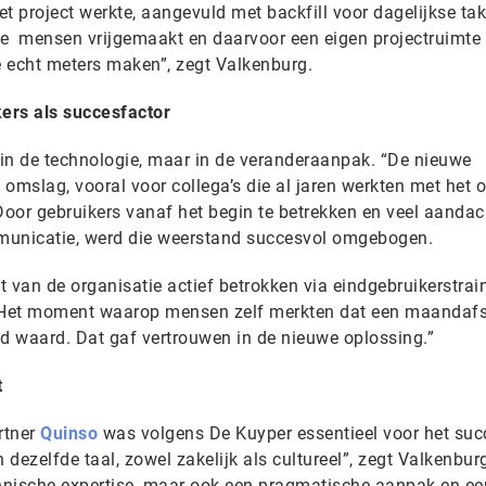
t project werkte, aangevuld met backfill voor dagelijkse ta
 mensen vrijgemaakt en daarvoor een eigen projectruimte
 echt meters maken”, zegt Valkenburg.
rs als succesfactor
t in de technologie, maar in de veranderaanpak. “De nieuwe
omslag, vooral voor collega’s die al jaren werkten met het 
Door gebruikers vanaf het begin te betrekken en veel aandac
municatie, werd die weerstand succesvol omgebogen.
st van de organisatie actief betrokken via eindgebruikerstrai
 “Het moment waarop mensen zelf merkten dat een maandafs
ud waard. Dat gaf vertrouwen in de nieuwe oplossing.”
t
rtner
Quinso
was volgens De Kuyper essentieel voor het suc
dezelfde taal, zowel zakelijk als cultureel”, zegt Valkenbur
chnische expertise, maar ook een pragmatische aanpak en ee