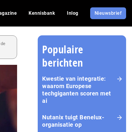
agazine
Kennisbank
Inlog
Nieuwsbrief
 de
Populaire
berichten
Kwestie van integratie:
waarom Europese
techgiganten scoren met
ai
Nutanix tuigt Benelux-
organisatie op