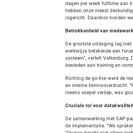
dagen per week fulltime aan he
hebben onze meest deskundige
ingericht. Daardoor konden we
Betrokkenheid van medewerke
De grootste uitdaging lag nie
werkwijze betekende een forse 
systeem”, vertelt Valkenburg. 
besteden aan training en com
Richting de go-live werd de re
en interne kennisoverdracht.
ineens soepel verliep, was go
Cruciale rol voor datakwalitei
De samenwerking met SAP-pa
de implementatie. “We spraken 
“Quinso bracht niet alleen te