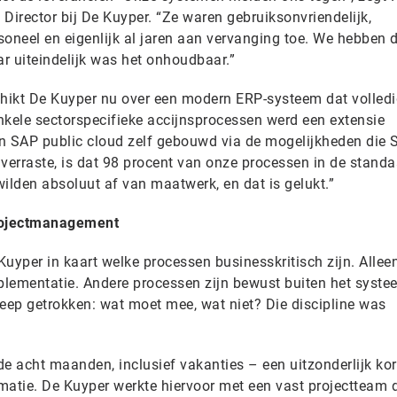
Director bij De Kuyper. “Ze waren gebruiksonvriendelijk,
soneel en eigenlijk al jaren aan vervanging toe. We hebben 
ar uiteindelijk was het onhoudbaar.”
kt De Kuyper nu over een modern ERP-systeem dat volledi
nkele sectorspecifieke accijnsprocessen werd een extensie
 in SAP public cloud zelf gebouwd via de mogelijkheden die
f verraste, is dat 98 procent van onze processen in de stand
ilden absoluut af van maatwerk, en dat is gelukt.”
projectmanagement
yper in kaart welke processen businesskritisch zijn. Alleen
ementatie. Andere processen zijn bewust buiten het syste
ep getrokken: wat moet mee, wat niet? Die discipline was
e acht maanden, inclusief vakanties – een uitzonderlijk kor
matie. De Kuyper werkte hiervoor met een vast projectteam d