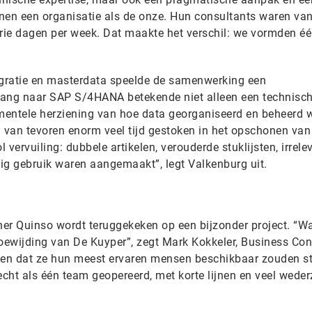
nen een organisatie als de onze. Hun consultants waren va
 drie dagen per week. Dat maakte het verschil: we vormden é
gratie en masterdata speelde de samenwerking een
gang naar SAP S/4HANA betekende niet alleen een technisc
mentele herziening van hoe data georganiseerd en beheerd 
van tevoren enorm veel tijd gestoken in het opschonen van
vervuiling: dubbele artikelen, verouderde stuklijsten, irrele
ig gebruik waren aangemaakt”, legt Valkenburg uit.
er Quinso wordt teruggekeken op een bijzonder project. “Wa
toewijding van De Kuyper”, zegt Mark Kokkeler, Business Con
lleen dat ze hun meest ervaren mensen beschikbaar zouden st
cht als één team geopereerd, met korte lijnen en veel weder