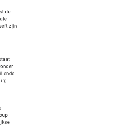
st de
ale
eft zijn
staat
ronder
illende
urg
e
roup
ijkse