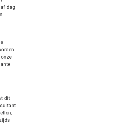
naf dag
én
he
worden
 onze
vante
t dit
sultant
ellen,
zijds