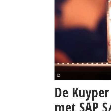
©
De Kuyper
met SAP S