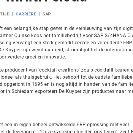
TIJD
CARRIÈRE
SAP
t een belangrijke stap gezet in de vernieuwing van zijn digit
tner Quinso koos het familiebedrijf voor SAP S/4HANA Cl
ossing vervangt een sterk gemodificeerde en verouderde ERP
 Kuyper zijn wendbaarheid, stroomlijnt het de internationa
oor verdere groei en innovatie.
te producent van ‘cocktail creations’ zoals cocktaillikeuren 
sioneel als thuisgebruik. Het behoort tot de oudste familiebe
d opgericht in 1695 en is nog altijd in handen van de famili
or in Schiedam exporteert De Kuyper zijn producten naar m
t een in eigen beheer ontwikkelde ERP-oplossing met veel
t de leverancier. “Onze systemen hielden ons tegen”, zegt N