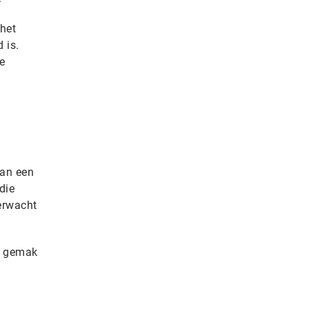
 het
 is.
e
dan een
die
erwacht
et gemak