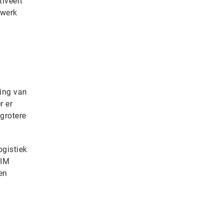
tiveert
twerk
zing van
r er
grotere
ogistiek
SIM
en