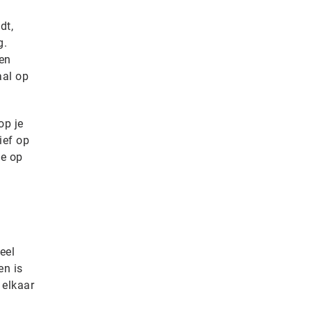
dt,
g.
gen
aal op
op je
ief op
je op
eel
n is
 elkaar