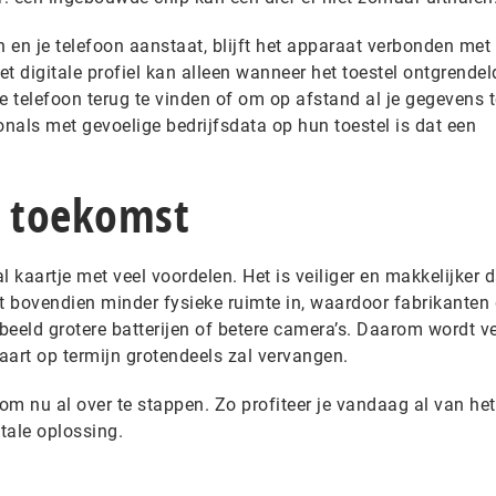
n en je telefoon aanstaat, blijft het apparaat verbonden met
et digitale profiel kan alleen wanneer het toestel ontgrendeld
e telefoon terug te vinden of om op afstand al je gegevens t
onals met gevoelige bedrijfsdata op hun toestel is dat een
e toekomst
al kaartje met veel voordelen. Het is veiliger en makkelijker 
t bovendien minder fysieke ruimte in, waardoor fabrikanten 
beeld grotere batterijen of betere camera’s. Daarom wordt v
aart op termijn grotendeels zal vervangen.
im om nu al over te stappen. Zo profiteer je vandaag al van h
itale oplossing.