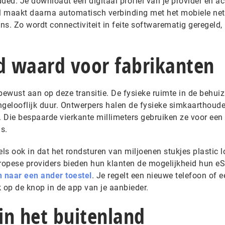
dded. Je downloadt een digitaal profiel van je provider en ac
el maakt daarna automatisch verbinding met het mobiele ne
ens. Zo wordt connectiviteit in feite softwarematig geregeld,
ld waard voor fabrikanten
bewust aan op deze transitie. De fysieke ruimte in de behui
elooflijk duur. Ontwerpers halen de fysieke simkaarthoude
. Die bespaarde vierkante millimeters gebruiken ze voor een 
ns.
s ook in dat het rondsturen van miljoenen stukjes plastic l
uropese providers bieden hun klanten de mogelijkheid hun e
en naar een ander toestel
. Je regelt een nieuwe telefoon of e
op de knop in de app van je aanbieder.
 in het buitenland