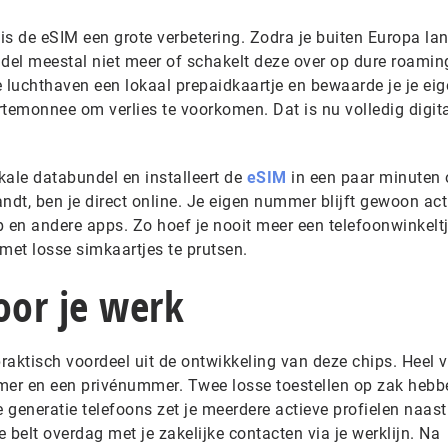
s de eSIM een grote verbetering. Zodra je buiten Europa lan
ndel meestal niet meer of schakelt deze over op dure roamin
 luchthaven een lokaal prepaidkaartje en bewaarde je je ei
ortemonnee om verlies te voorkomen. Dat is nu volledig digit
okale databundel en installeert de
eSIM
in een paar minuten 
andt, ben je direct online. Je eigen nummer blijft gewoon act
en andere apps. Zo hoef je nooit meer een telefoonwinkelt
met losse simkaartjes te prutsen.
voor je werk
praktisch voordeel uit de ontwikkeling van deze chips. Heel v
r en een privénummer. Twee losse toestellen op zak hebbe
generatie telefoons zet je meerdere actieve profielen naast
 belt overdag met je zakelijke contacten via je werklijn. Na