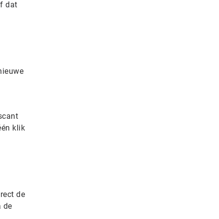
af dat
nieuwe
scant
één klik
irect de
a de
.