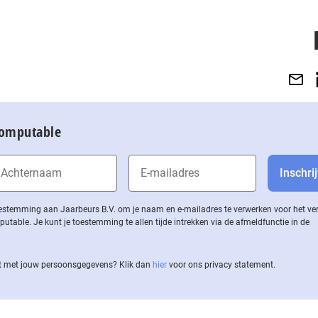
Computable
 toestemming aan Jaarbeurs B.V. om je naam en e-mailadres te verwerken voor het v
ble. Je kunt je toestemming te allen tijde intrekken via de af­meld­func­tie in de
 met jouw per­soons­ge­ge­vens? Klik dan
hier
voor ons privacy statement.