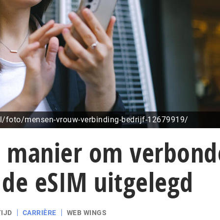
l/foto/mensen-vrouw-verbinding-bedrijf-12679919/
 manier om verbond
: de eSIM uitgelegd
IJD
CARRIÈRE
WEB WINGS