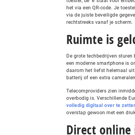
toestel; de ‘e’ staat voor embe
het via een QR-code. Je toest
via de juiste beveiligde gegev
rechtstreeks vanaf je scherm.
Ruimte is ge
De grote techbedrijven sturen 
een moderne smartphone is ong
daarom het liefst helemaal uit
batterij of een extra camerale
Telecomproviders zien inmiddel
overbodig is. Verschillende E
volledig digitaal over te zett
overstap gewoon met een druk 
Direct online