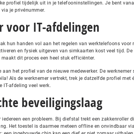
e profiel tijdelijk uit in je telefooninstellingen. Je bent van
 via je privénummer.
 voor IT-afdelingen
k hun handen vol aan het regelen van werktelefoons voor 
tiveren en fysiek uitgeven van simkaarten kost veel tijd. De
p maakt dit proces een heel stuk efficiënter.
e aan het profiel van de nieuwe medewerker. De werknemer 
la! Als de werknemer vertrekt, trek je datzelfde profiel met 
e IT-afdeling veel werk.
hte beveiligingslaag
 iedereen een probleem. Bij diefstal trekt een zakkenroller d
ing. Het toestel is daarmee meteen offline en onvindbaar vi
: een ingebouwde chip kan een dief er niet zomaar uithalen