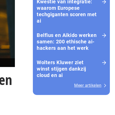
Kwestie van integratie:
waarom Europese
techgiganten scoren met
ai
Belfius en Aikido werken
samen: 200 ethische ai-
hackers aan het werk
Wolters Kluwer ziet
winst stijgen dankzij
en
cloud en ai
Meer artikelen