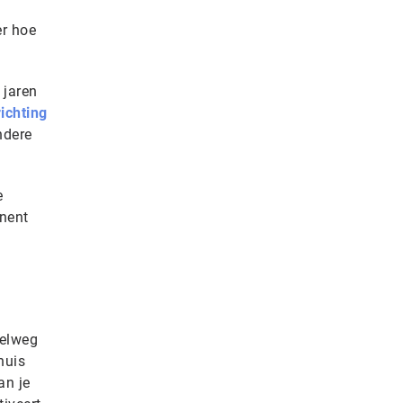
er hoe
 jaren
ichting
ndere
e
inent
pelweg
huis
an je