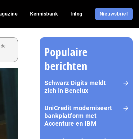
agazine
Kennisbank
Inlog
Nieuwsbrief
 de
Populaire
berichten
Schwarz Digits meldt
zich in Benelux
UniCredit moderniseert
bankplatform met
Accenture en IBM