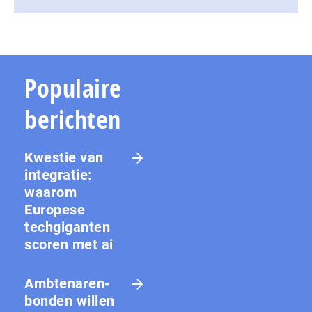
Populaire
berichten
Kwestie van
integratie:
waarom
Europese
techgiganten
scoren met ai
Amb­te­na­ren­
bon­den willen