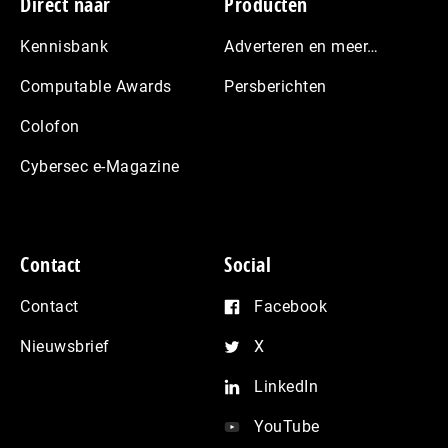
Footer
Direct naar
Producten
Kennisbank
Adverteren en meer…
Computable Awards
Persberichten
Colofon
Cybersec e-Magazine
Contact
Social
Contact
Facebook
Nieuwsbrief
X
LinkedIn
YouTube