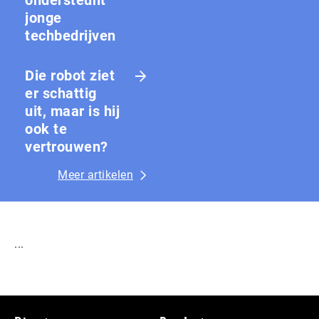
ondersteunt
jonge
techbedrijven
Die robot ziet
er schattig
uit, maar is hij
ook te
vertrouwen?
Meer artikelen
...