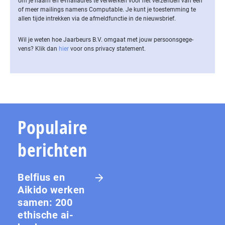
om je naam en e-mailadres te verwerken voor het verzenden van een
of meer mailings namens Computable. Je kunt je toestemming te
allen tijde intrekken via de af­meld­func­tie in de nieuwsbrief.
Wil je weten hoe Jaarbeurs B.V. omgaat met jouw per­soons­ge­ge­
vens? Klik dan
hier
voor ons privacy statement.
Populaire
berichten
Belfius en
Aikido werken
samen: 200
ethische ai-