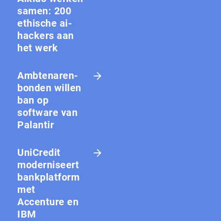
samen: 200
ethische ai-
hackers aan
het werk
Amb­te­na­ren­
bon­den willen
ban op
software van
Palantir
UniCredit
moderniseert
bankplatform
met
Accenture en
IBM