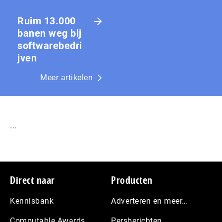
Ruim 13.000
banen weg bij
softwarebedri
jven
Meer artikelen
...
Footer
Direct naar
Producten
Kennisbank
Adverteren en meer…
Computable Awards
Persberichten