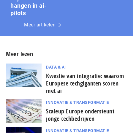
hangen in ai-
pilots
Meer artikelen
Meer lezen
DATA & AI
Kwestie van integratie: waarom
Europese techgiganten scoren
met ai
INNOVATIE & TRANSFORMATIE
Scaleup Europe ondersteunt
jonge techbedrijven
INNOVATIE & TRANSFORMATIE