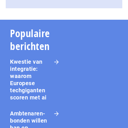
Populaire
berichten
Kwestie van
integratie:
waarom
Europese
techgiganten
scoren met ai
Amb­te­na­ren­
bon­den willen
ban op