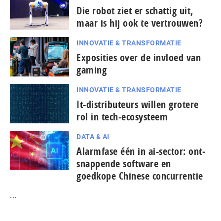
Die robot ziet er schattig uit,
maar is hij ook te vertrouwen?
INNOVATIE & TRANSFORMATIE
Exposities over de invloed van
gaming
INNOVATIE & TRANSFORMATIE
It-dis­tri­bu­teurs willen grotere
rol in tech-ecosysteem
DATA & AI
Alarmfase één in ai-sector: ont­
snap­pen­de software en
goedkope Chinese con­cur­ren­tie
...