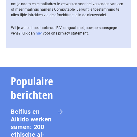
om je naam en e-mailadres te verwerken voor het verzenden van een
of meer mailings namens Computable. Je kunt je toestemming te
allen tijde intrekken via de af­meld­func­tie in de nieuwsbrief.
Wil je weten hoe Jaarbeurs B.V. omgaat met jouw per­soons­ge­ge­
vens? Klik dan
hier
voor ons privacy statement.
Populaire
berichten
Belfius en
Aikido werken
samen: 200
ethische ai-