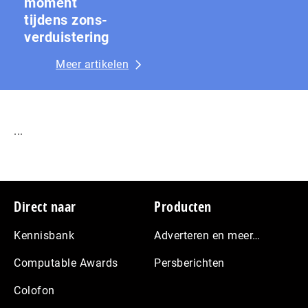
moment
tijdens zons­
ver­duis­te­ring
Meer artikelen
...
Footer
Direct naar
Producten
Kennisbank
Adverteren en meer…
Computable Awards
Persberichten
Colofon