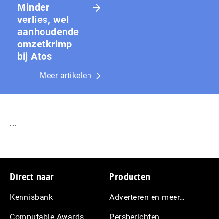
Minder
verlies, wel
aanhoudende
omzetkrimp
bij Atos
Meer artikelen
...
Footer
Direct naar
Producten
Kennisbank
Adverteren en meer…
Computable Awards
Persberichten