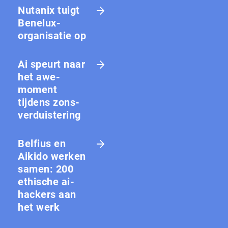
Nutanix tuigt
Benelux-
organisatie op
Ai speurt naar
het awe-
moment
tijdens zons­
ver­duis­te­ring
Belfius en
Aikido werken
samen: 200
ethische ai-
hackers aan
het werk