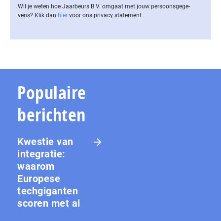
Wil je weten hoe Jaarbeurs B.V. omgaat met jouw per­soons­ge­ge­
vens? Klik dan
hier
voor ons privacy statement.
Populaire
berichten
Kwestie van
integratie:
waarom
Europese
techgiganten
scoren met ai