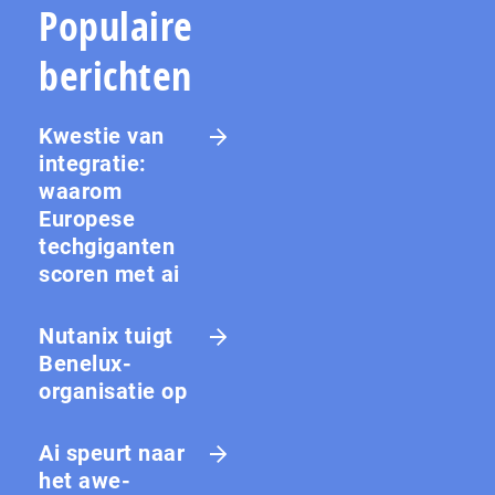
Populaire
berichten
Kwestie van
integratie:
waarom
Europese
techgiganten
scoren met ai
Nutanix tuigt
Benelux-
organisatie op
Ai speurt naar
het awe-