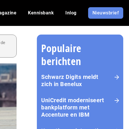
agazine
Kennisbank
Inlog
Nieuwsbrief
 de
Populaire
berichten
Schwarz Digits meldt
zich in Benelux
UniCredit moderniseert
bankplatform met
Accenture en IBM