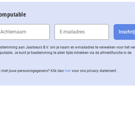
Computable
 toestemming aan Jaarbeurs B.V. om je naam en e-mailadres te verwerken voor het v
ble. Je kunt je toestemming te allen tijde intrekken via de af­meld­func­tie in de
 met jouw per­soons­ge­ge­vens? Klik dan
hier
voor ons privacy statement.