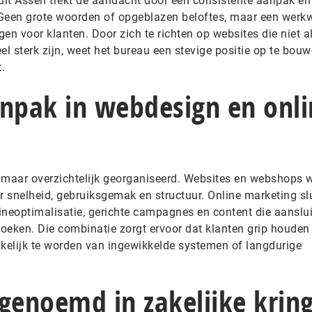
 uit Assen trekt de aandacht door een consistente aanpak en
. Geen grote woorden of opgeblazen beloftes, maar een werkw
en voor klanten. Door zich te richten op websites die niet a
l sterk zijn, weet het bureau een stevige positie op te bou
.
anpak in webdesign en onli
maar overzichtelijk georganiseerd. Websites en webshops 
nelheid, gebruiksgemak en structuur. Online marketing slu
eoptimalisatie, gerichte campagnes en content die aansluit
oeken. Die combinatie zorgt ervoor dat klanten grip houden
nkelijk te worden van ingewikkelde systemen of langdurige
 genoemd in zakelijke krin