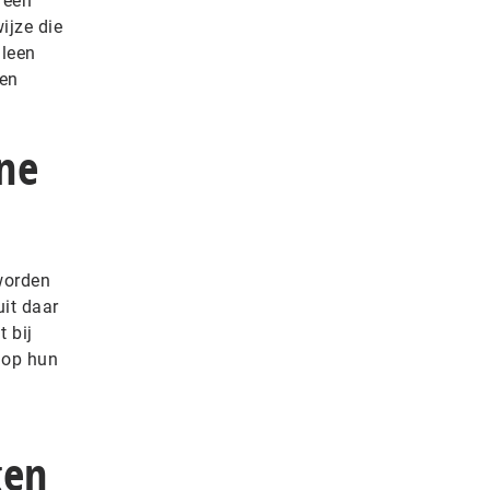
 een
ijze die
lleen
wen
ne
worden
it daar
 bij
 op hun
gen