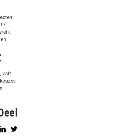
jecten
 te
ereik
ken.
t
 valt
 keuzes
en
Deel