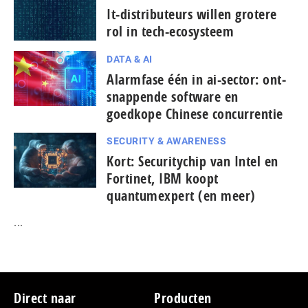
It-dis­tri­bu­teurs willen grotere
rol in tech-ecosysteem
DATA & AI
Alarmfase één in ai-sector: ont­
snap­pen­de software en
goedkope Chinese con­cur­ren­tie
SECURITY & AWARENESS
Kort: Se­cu­ri­ty­chip van Intel en
Fortinet, IBM koopt
quantumexpert (en meer)
...
Footer
Direct naar
Producten