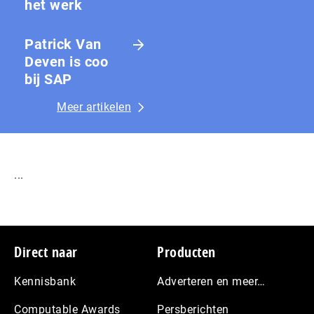
het werk
Patrick Van
Deven is coo
bij SAP
Meer artikelen
...
Footer
Direct naar
Producten
Kennisbank
Adverteren en meer…
Computable Awards
Persberichten