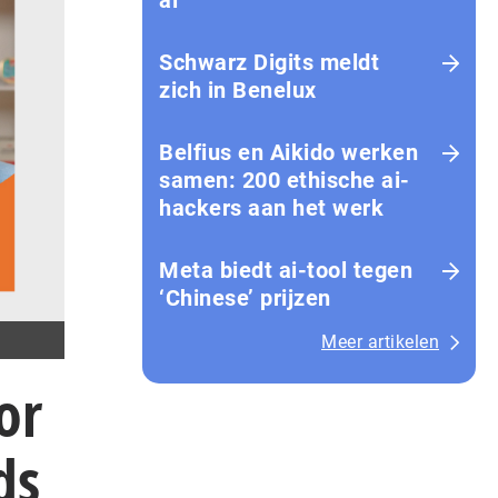
ai
Schwarz Digits meldt
zich in Benelux
Belfius en Aikido werken
samen: 200 ethische ai-
hackers aan het werk
Meta biedt ai-tool tegen
‘Chinese’ prijzen
Meer artikelen
or
ds