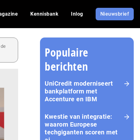
agazine
Kennisbank
Inlog
Nieuwsbrief
 de
Populaire
berichten
UniCredit moderniseert
bankplatform met
Accenture en IBM
Kwestie van integratie:
waarom Europese
techgiganten scoren met