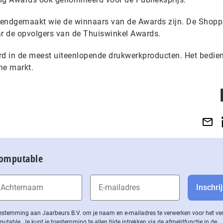
kendgemaakt wie de winnaars van de Awards zijn. De Shopp
ar de opvolgers van de Thuiswinkel Awards.
rd in de meest uiteenlopende drukwerkproducten. Het bedie
he markt.
Computable
 toestemming aan Jaarbeurs B.V. om je naam en e-mailadres te verwerken voor het v
ble. Je kunt je toestemming te allen tijde intrekken via de af­meld­func­tie in de