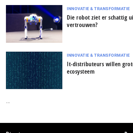
INNOVATIE & TRANSFORMATIE
Die robot ziet er schattig u
vertrouwen?
INNOVATIE & TRANSFORMATIE
It-dis­tri­bu­teurs willen gro
ecosysteem
...