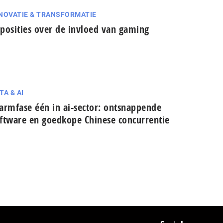
NOVATIE & TRANSFORMATIE
posities over de invloed van gaming
TA & AI
armfase één in ai-sector: ont­snap­pen­de
ftware en goedkope Chinese con­cur­ren­tie