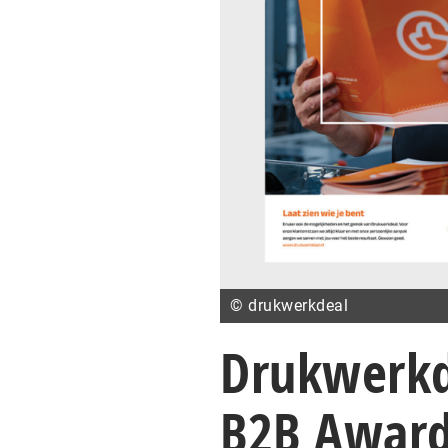
© drukwerkdeal
Drukwerkd
B2B Award