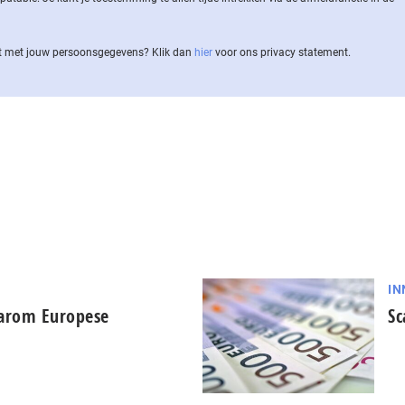
 met jouw per­soons­ge­ge­vens? Klik dan
hier
voor ons privacy statement.
IN
aarom Europese
Sc