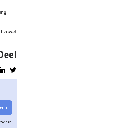
ing
nt zowel
Deel
erzenden