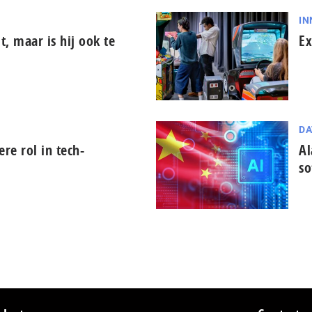
IN
it, maar is hij ook te
Ex
DA
tere rol in tech-
Al
so