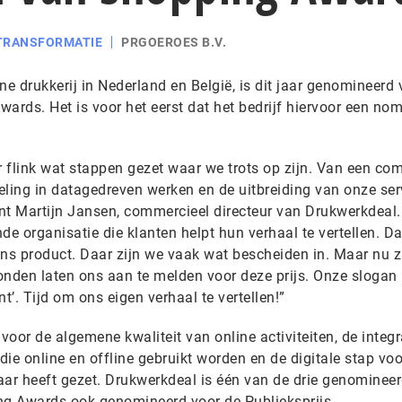
 TRANSFORMATIE
PRGOEROES B.V.
ne drukkerij in Nederland en België, is dit jaar genomineerd 
rds. Het is voor het eerst dat het bedrijf hiervoor een nom
 flink wat stappen gezet waar we trots op zijn. Van een co
eling in datagedreven werken en de uitbreiding van onze ser
gint Martijn Jansen, commercieel directeur van Drukwerkdeal
de organisatie die klanten helpt hun verhaal te vertellen. D
ons product. Daar zijn we vaak wat bescheiden in. Maar nu z
konden laten ons aan te melden voor deze prijs. Onze slogan i
nt’. Tijd om ons eigen verhaal te vertellen!”
oor de algemene kwaliteit van online activiteiten, de integr
 die online en offline gebruikt worden en de digitale stap vo
jaar heeft gezet. Drukwerkdeal is één van de drie genominee
ng Awards ook genomineerd voor de Publieksprijs.