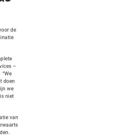
voor de
inatie
mplete
vices –
. “We
at doen
ijn we
s niet
atie van
orwaarts
rden.