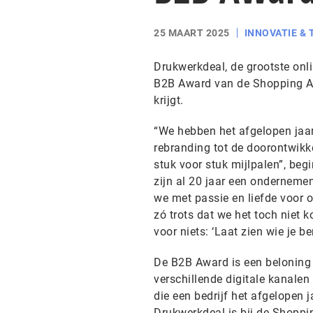
25 MAART 2025
INNOVATIE &
Drukwerkdeal, de grootste onli
B2B Award van de Shopping Awa
krijgt.
“We hebben het afgelopen jaar
rebranding tot de doorontwikk
stuk voor stuk mijlpalen”, be
zijn al 20 jaar een ondernemen
we met passie en liefde voor 
zó trots dat we het toch niet 
voor niets: ‘Laat zien wie je be
De B2B Award is een beloning v
verschillende digitale kanalen
die een bedrijf het afgelopen 
Drukwerkdeal is bij de Shoppi