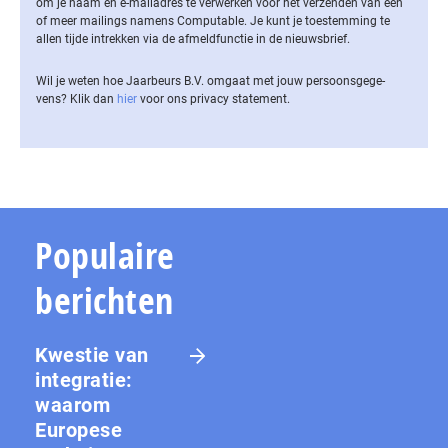
om je naam en e-mailadres te verwerken voor het verzenden van een
of meer mailings namens Computable. Je kunt je toestemming te
allen tijde intrekken via de af­meld­func­tie in de nieuwsbrief.
Wil je weten hoe Jaarbeurs B.V. omgaat met jouw per­soons­ge­ge­
vens? Klik dan
hier
voor ons privacy statement.
Populaire
berichten
Kwestie van
integratie:
waarom
Europese