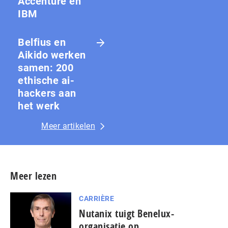
Accenture en
IBM
Belfius en
Aikido werken
samen: 200
ethische ai-
hackers aan
het werk
Meer artikelen
Meer lezen
CARRIÈRE
Nutanix tuigt Benelux-
organisatie op