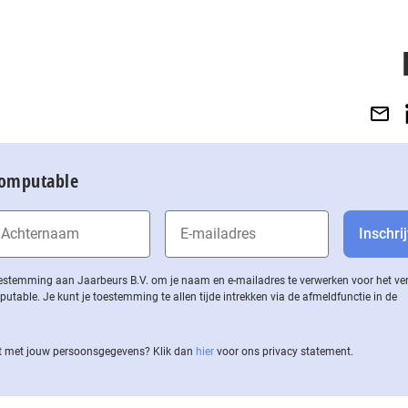
Computable
 toestemming aan Jaarbeurs B.V. om je naam en e-mailadres te verwerken voor het v
ble. Je kunt je toestemming te allen tijde intrekken via de af­meld­func­tie in de
 met jouw per­soons­ge­ge­vens? Klik dan
hier
voor ons privacy statement.