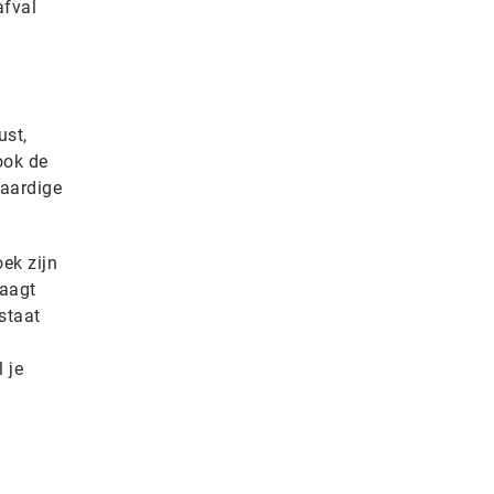
afval
ust,
ook de
waardige
ek zijn
raagt
staat
 je