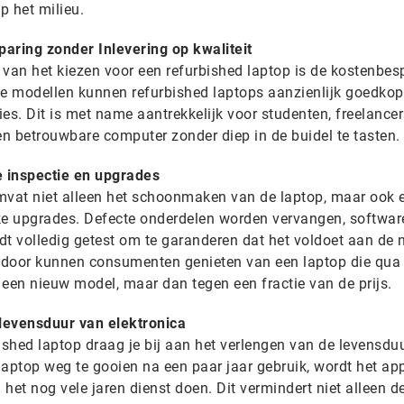
p het milieu.
aring zonder Inlevering op kwaliteit
 van het kiezen voor een refurbished laptop is de kostenbes
we modellen kunnen refurbished laptops aanzienlijk goedkope
ies. Dit is met name aantrekkelijk voor studenten, freelance
en betrouwbare computer zonder diep in de buidel te tasten.
e inspectie en upgrades
mvat niet alleen het schoonmaken van de laptop, maar ook 
ke upgrades. Defecte onderdelen worden vervangen, softwar
dt volledig getest om te garanderen dat het voldoet aan de
rdoor kunnen consumenten genieten van een laptop die qua
t een nieuw model, maar dan tegen een fractie van de prijs.
levensduur van elektronica
ished laptop draag je bij aan het verlengen van de levensdu
 laptop weg te gooien na een paar jaar gebruik, wordt het ap
het nog vele jaren dienst doen. Dit vermindert niet alleen d