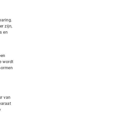
paring.
r zijn,
rs en
een
e wordt
 normen
ur van
paraat
e