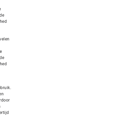
e
 de
shed
velen
e
 de
shed
bruik.
en
rdoor
n
rtijd