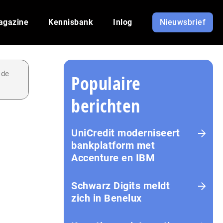
agazine
Kennisbank
Inlog
Nieuwsbrief
 de
Populaire
berichten
UniCredit moderniseert
bankplatform met
Accenture en IBM
Schwarz Digits meldt
zich in Benelux