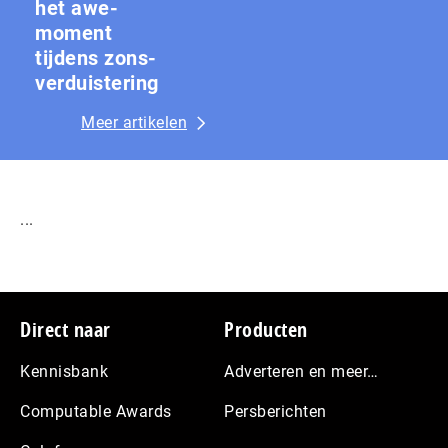
het awe-
moment
tijdens zons­
ver­duis­te­ring
Meer artikelen
...
Footer
Direct naar
Producten
Kennisbank
Adverteren en meer…
Computable Awards
Persberichten