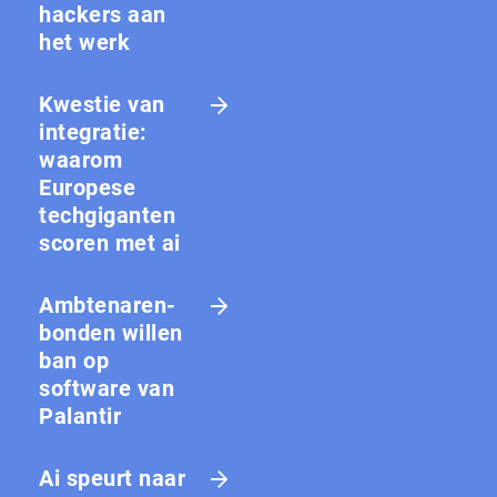
hackers aan
het werk
Kwestie van
integratie:
waarom
Europese
techgiganten
scoren met ai
Amb­te­na­ren­
bon­den willen
ban op
software van
Palantir
Ai speurt naar