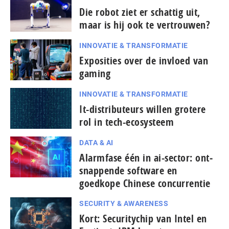
Die robot ziet er schattig uit,
maar is hij ook te vertrouwen?
INNOVATIE & TRANSFORMATIE
Exposities over de invloed van
gaming
INNOVATIE & TRANSFORMATIE
It-dis­tri­bu­teurs willen grotere
rol in tech-ecosysteem
DATA & AI
Alarmfase één in ai-sector: ont­
snap­pen­de software en
goedkope Chinese con­cur­ren­tie
SECURITY & AWARENESS
Kort: Se­cu­ri­ty­chip van Intel en