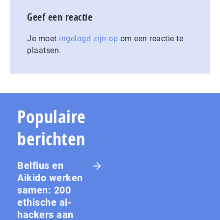
Geef een reactie
Je moet
ingelogd zijn op
om een reactie te
plaatsen.
Populaire
berichten
Belfius en
Aikido werken
samen: 200
ethische ai-
hackers aan