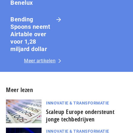
Benelux
Bending
Spoons neemt
Airtable over
voor 1,28
miljard dollar
Meer artikelen
Meer lezen
INNOVATIE & TRANSFORMATIE
Scaleup Europe ondersteunt
jonge techbedrijven
INNOVATIE & TRANSFORMATIE