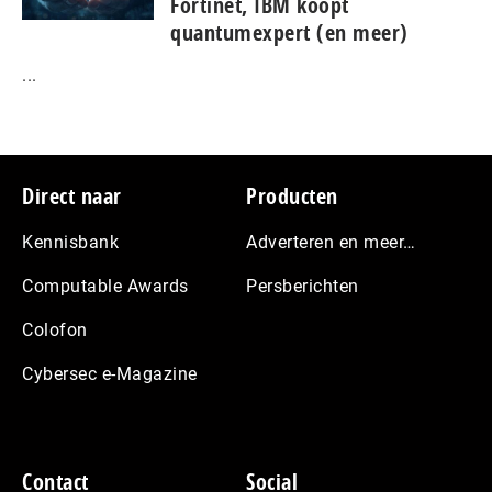
Fortinet, IBM koopt
quantumexpert (en meer)
...
Footer
Direct naar
Producten
Kennisbank
Adverteren en meer…
Computable Awards
Persberichten
Colofon
Cybersec e-Magazine
Contact
Social